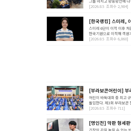
그를 마치고 왕중왕전에 나설 
[2026.8.5
조회수
2,984]
[한국랭킹] 스미레, 
스미레 6단이 이적 이후 처
한국기원으로 이적해 객원기사
[2026.8.5
조회수
6,860]
[부라보콘어린이] 부
어린이 바둑대회 중 최고 
돌입한다. 제3회 부라보콘 
[2026.8.5
조회수
711]
[명인전] 막판 형세
긴장의 끈을 놓을 수 없는 