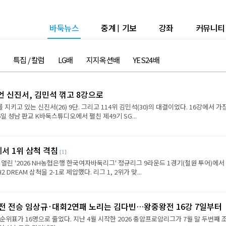
바둑뉴스
중계
|
기보
강좌
커뮤니티
특집 / 칼럼
LG배
지지옥션배
YES24배
언 신진서, 김민석 꺾고 8강으로
 지키고 있는 신진서(26) 9단. 그리고 114위 김민석(30)의 대결이었다. 16강에서 가
6일 성남 판교 K바둑스튜디오에서 펼친 제49기 SG...
에서 1위 삼척 격침
[1]
 열린 '2026 NH농협은행 한국여자바둑리그' 정규리그 9라운드 1경기(철원 투어)에서
REAM 삼척을 2-1로 제압했다. 리그 1, 2위가 맞...
2전 전승 임상규·대회2연패 노리는 김다빈…왕중왕전 16강 7일부터
순위표가 16명으로 줄었다. 지난 4월 시작한 2026 충암프로암리그가 7월 말 두번째 