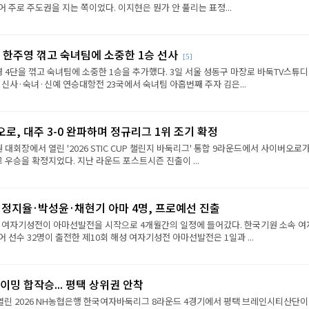
 주로 주도권을 지는 쪽이었다. 이지현은 뭔가 안 풀리는 표정...
 한주영 꺾고 숙녀팀에 소중한 1승 선사
[5]
 4단을 꺾고 숙녀팀에 소중한 1승을 추가했다. 3일 서울 성동구 마장로 바둑TV스튜
 신사·숙녀·신예 연승대항전 23국에서 숙녀팀 아홉번째 주자 김은...
로, 대주 3-0 완파하며 정규리그 1위 조기 확정
원 대회장에서 열린 '2026 STIC CUP 챌린지 바둑리그' 통합 9라운드에서 사이버오로가
그 우승을 확정지었다. 지난 라운드 포스트시즌 진출이 ...
·정지율·박성윤·채현기 아마 4명, 프로예선 진출
성 여자기성전이 아마선발전을 시작으로 4개월간의 일정에 들어갔다. 한국기원 소속 여
 선수 32명이 출전한 제10회 해성 여자기성전 아마선발전은 1일과 ...
이밍 합작승... 평택 상위권 안착
열린 2026 NH농협은행 한국여자바둑리그 8라운드 4경기에서 평택 브레인시티산단이