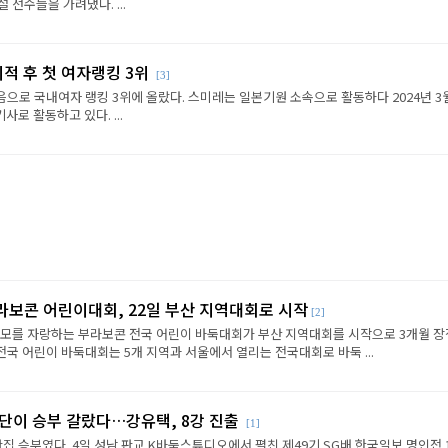
선수들을 가려냈다. ...
이적 후 첫 여자랭킹 3위
[3]
음으로 국내여자 랭킹 3위에 올랐다. 스미레는 일본기원 소속으로 활동하다 2024년 3
로 활동하고 있다. ...
라보콘 어린이대회, 22일 부산 지역대회로 시작
[2]
규모를 자랑하는 부라보콘 전국 어린이 바둑대회가 부산 지역대회를 시작으로 3개월 
전국 어린이 바둑대회는 5개 지역과 서울에서 열리는 전국대회로 바둑 ...
판단이 승부 갈랐다…강유택, 8강 진출
[1]
반집 승부였다. 4일 성남 판교 K바둑스튜디오에서 펼친 제49기 SG배 한국일보 명인전 