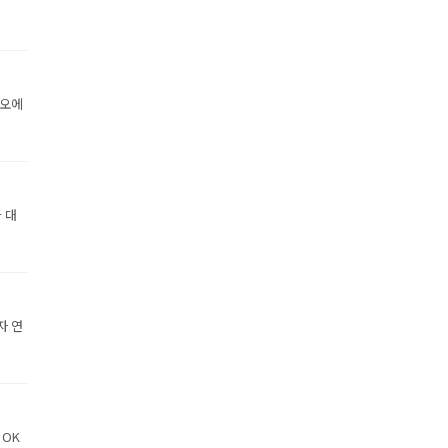
디오에
 대
자 연
 OK