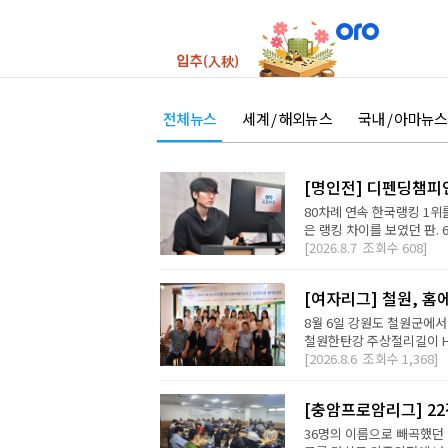
전체뉴스
세계 / 해외뉴스
국내 / 아마뉴스
[명인전] 디펜딩챔피
80차례 연속 한국랭킹 1위를
은 랭킹 차이를 보였던 판. 
[2026.8.7
조회수
608]
[여자리그] 철원, 홈
8월 6일 강원도 철원군에서
철원한탄강 주상절리길이 H2 D
[2026.8.6
조회수
1,368]
[충암프로암리그] 2
36명의 이름으로 빼곡했던 