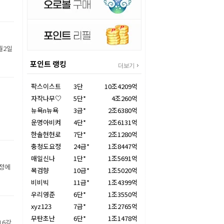
월2일
포인트 랭킹
더보기
팍스이스트
3단
10조4209억
자작나무♡
5단*
4조260억
뉴욕n뉴욕
3급*
2조6380억
운명아비켜
4단*
2조6131억
한솔현현로
7단*
2조1280억
충청도요정
24급*
1조8447억
매일신나
1단*
1조5691억
장정에
목검향
10급*
1조5020억
비비빅
11급*
1조4399억
우리영준
6단*
1조3550억
xyz123
7급*
1조2765억
무탄초난
6단*
1조1478억
16강