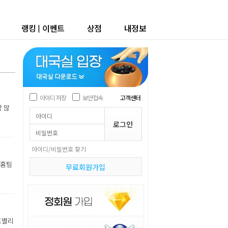
랭킹
|
이벤트
상점
내정보
아이디 저장
보안접속
고객센터
장 많
아이디/비밀번호 찾기
 홈팀
무료회원가입
조별리