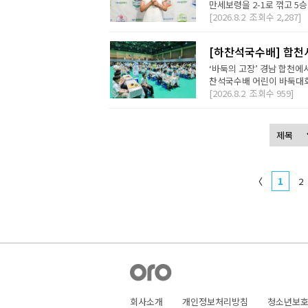
만세보령을 2-1로 꺾고 5승
[2026.8.2
조회수
2,287]
[하찬석국수배] 합천
‘바둑의 고장’ 경남 합천에
찬석국수배 어린이 바둑대회는
[2026.8.2
조회수
959]
〈
1
2
회사소개
개인정보처리방침
청소년보