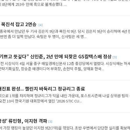
8단에게 253수 만에 흑으로 불계승했다. ...
 목진석 잡고 2연승
[4]
종국에서 만났던 두 기사 김은지 9단과 목진석 9단. 당시 김은지 9단이 승리하며 4년 
엔 좀 더 일찍 만났다. 숙팀은 두 명이, 신사팀은 세 명...
 기쁘고 뜻깊다” 신민준, 2년 만에 되찾은 GS칼텍스배 정상
[3]
전 시상식이 4일 서울 중구 매일경제신문사 12층 중강당에서 열렸다. 시상식에는 허세
략기획실장, 장승준 매경미디어 부회장, 손현덕 주필, 양재호 한국...
대진표 완성... 챌린지 바둑리그 정규리그 종료
으로 1위를 차지하며 정규리그가 막을 내린 가운데, 포스트시즌에 나설 상위권 팀의
전 10시 한국기원 대회장에서 열린 '2026 STIC CU...
상성' 류민형, 이지현 격파
[3]
에서 가장 랭킹이 높았던 이지현 9단(7위)을 꺾었다. 초반 우변에서 단단한 실리를 확보