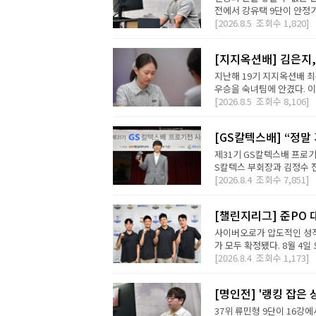
전에서 강유택 9단이 안정기 
[2026.8.5
조회수
1,820]
[지지옥션배] 김은지,
지난해 19기 지지옥션배 최
우승을 숙녀팀에 안겼다. 이번
[2026.8.5
조회수
8,106]
[GS칼텍스배] “정말
제31기 GS칼텍스배 프로기
S칼텍스 부회장과 김정수 전
[2026.8.4
조회수
7,851]
[챌린지리그] 준PO 
사이버오로가 압도적인 성적
가 모두 확정됐다. 8월 4일 오
[2026.8.4
조회수
1,173]
[명인전] '랭킹 잡은 
37위 류민형 9단이 16강