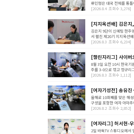
류민형은 대국 전체를 통틀어
[2026.8.4
조회수
3,276]
[지지옥션배] 김은지,
김은지 9단이 신예팀 한주영
서 펼친 제20기 지지옥션배
[2026.8.3
조회수
6,234]
[챌린지리그] 사이버오
8월 3일 오전 10시 한국기
주를 3-0으로 꺾고 정규리
[2026.8.3
조회수
1,112]
[여자기성전] 송유진
올해로 10회째를 맞은 해
구생을 포함한 여자 아마추어
[2026.8.2
조회수
2,852]
[여자리그] 허서현-우
2일 바둑TV 스튜디오에서 