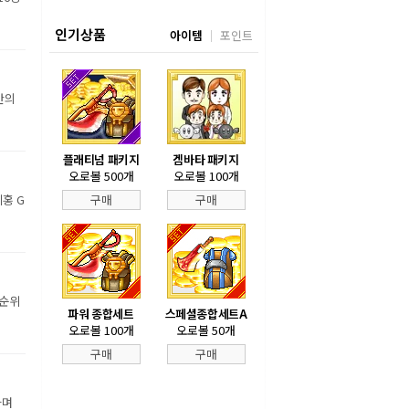
인기상품
아이템
포인트
만의
플래티넘 패키지
겜바타 패키지
오로볼 500개
오로볼 100개
홍 G
구매
구매
 순위
파워 종합세트
스페셜종합세트A
오로볼 100개
오로볼 50개
구매
구매
하며