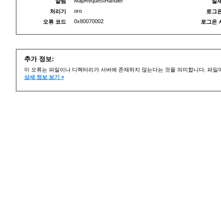
MapRequestHandler
알림
실제
oro
처리기
로그온
0x80070002
오류 코드
로그온 
추가 정보:
이 오류는 파일이나 디렉터리가 서버에 존재하지 않는다는 것을 의미합니다. 파일이
상세 정보 보기 »