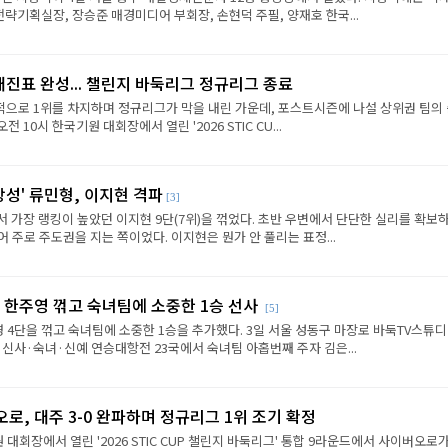
략기획실장, 장승준 매경미디어 부회장, 손현덕 주필, 양재호 한국...
대진표 완성... 챌린지 바둑리그 정규리그 종료
으로 1위를 차지하며 정규리그가 막을 내린 가운데, 포스트시즌에 나설 상위권 팀의
전 10시 한국기원 대회장에서 열린 '2026 STIC CU...
상성' 류민형, 이지현 격파
[3]
에서 가장 랭킹이 높았던 이지현 9단(7위)을 꺾었다. 초반 우변에서 단단한 실리를 확보
 주로 주도권을 지는 쪽이었다. 이지현은 뭔가 안 풀리는 표정...
 한주영 꺾고 숙녀팀에 소중한 1승 선사
[5]
 4단을 꺾고 숙녀팀에 소중한 1승을 추가했다. 3일 서울 성동구 마장로 바둑TV스튜
 신사·숙녀·신예 연승대항전 23국에서 숙녀팀 아홉번째 주자 김은...
로, 대주 3-0 완파하며 정규리그 1위 조기 확정
원 대회장에서 열린 '2026 STIC CUP 챌린지 바둑리그' 통합 9라운드에서 사이버오로가