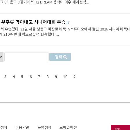
8라운드 3경기에서 H2 DREAM 삼척이 여수 세계섬박...
, 우주류 막아내고 시니어대회 우승
[1]
 우승했다. 31일 서울 성동구 마장로 바둑TV스튜디오에서 펼친 2026 시니어 바둑
310수 만에 백으로 17집반승했다. ...
3
4
5
6
7
8
9
10
〉
호정책
이용약관
운영정책
모바일버전