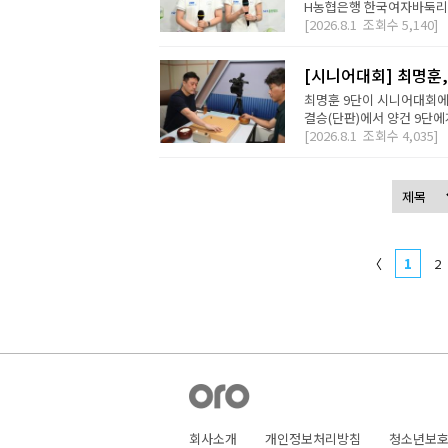
H농협은행 한국여자바둑리그 
[2026.8.1
조회수
5,140]
[시니어대회] 최명훈
최명훈 9단이 시니어대회에서
결승(단판)에서 양건 9단에게 
[2026.8.1
조회수
4,035]
〈
1
2
회사소개
개인정보처리방침
청소년보