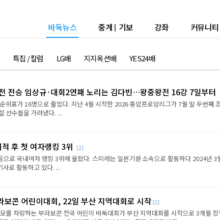
바둑뉴스
중계
|
기보
강좌
커뮤니티
특집 / 칼럼
LG배
지지옥션배
YES24배
2전 전승 임상규·대회2연패 노리는 김다빈…왕중왕전 16강 7일부터
순위표가 16명으로 줄었다. 지난 4월 시작한 2026 충암프로암리그가 7월 말 두번째 
선수들을 가려냈다. ...
이적 후 첫 여자랭킹 3위
[2]
음으로 국내여자 랭킹 3위에 올랐다. 스미레는 일본기원 소속으로 활동하다 2024년 3
로 활동하고 있다. ...
라보콘 어린이대회, 22일 부산 지역대회로 시작
[2]
규모를 자랑하는 부라보콘 전국 어린이 바둑대회가 부산 지역대회를 시작으로 3개월 