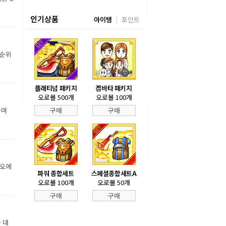
인기상품
아이템
포인트
 순위
플래티넘 패키지
겜바타 패키지
오로볼 500개
오로볼 100개
하며
구매
구매
디오에
파워 종합세트
스페셜종합세트A
오로볼 100개
오로볼 50개
구매
구매
 대