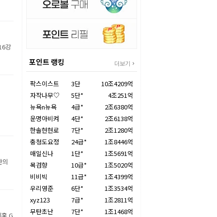
16강
포인트 랭킹
더보기
팍스이스트
3단
10조4209억
자작나무♡
5단*
4조251억
뉴욕n뉴욕
4급*
2조6380억
운명아비켜
4단*
2조6138억
한솔현현로
7단*
2조1280억
충청도요정
24급*
1조8446억
매일신나
1단*
1조5691억
만의
목검향
10급*
1조5020억
비비빅
11급*
1조4399억
우리영준
6단*
1조3534억
xyz123
7급*
1조2811억
무탄초난
7단*
1조1468억
홍 G