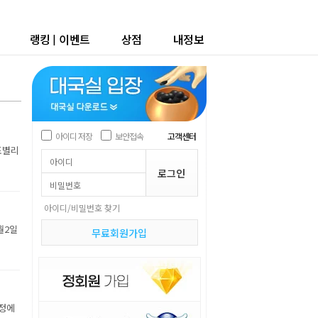
랭킹
|
이벤트
상점
내정보
아이디 저장
보안접속
고객센터
조별리
아이디/비밀번호 찾기
월2일
무료회원가입
장정에