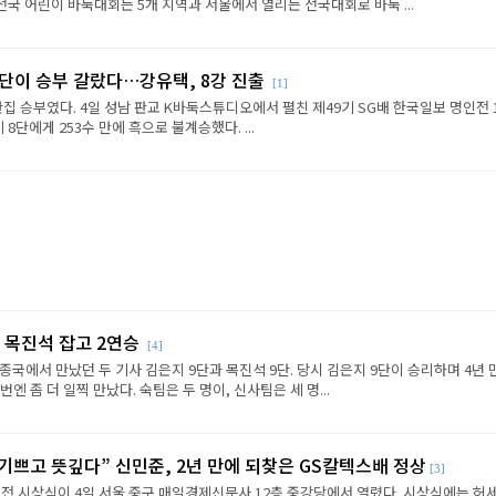
전국 어린이 바둑대회는 5개 지역과 서울에서 열리는 전국대회로 바둑 ...
판단이 승부 갈랐다…강유택, 8강 진출
[1]
반집 승부였다. 4일 성남 판교 K바둑스튜디오에서 펼친 제49기 SG배 한국일보 명인전 
8단에게 253수 만에 흑으로 불계승했다. ...
 목진석 잡고 2연승
[4]
종국에서 만났던 두 기사 김은지 9단과 목진석 9단. 당시 김은지 9단이 승리하며 4년 
엔 좀 더 일찍 만났다. 숙팀은 두 명이, 신사팀은 세 명...
 기쁘고 뜻깊다” 신민준, 2년 만에 되찾은 GS칼텍스배 정상
[3]
전 시상식이 4일 서울 중구 매일경제신문사 12층 중강당에서 열렸다. 시상식에는 허세