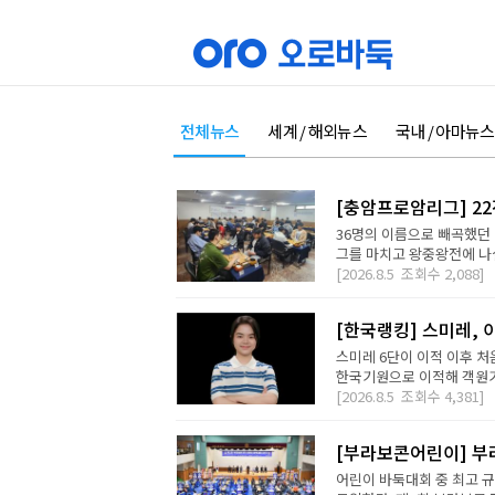
전체뉴스
세계 / 해외뉴스
국내 / 아마뉴스
[충암프로암리그] 2
36명의 이름으로 빼곡했던 
그를 마치고 왕중왕전에 나설 
[2026.8.5
조회수
2,088]
[한국랭킹] 스미레, 
스미레 6단이 이적 이후 처
한국기원으로 이적해 객원기사
[2026.8.5
조회수
4,381]
[부라보콘어린이] 부
어린이 바둑대회 중 최고 