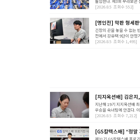
돌입한다. 제3회 부라보콘 
[2026.8.5
조회수
552]
[명인전] 막판 형세
긴장의 끈을 놓을 수 없는 
전에서 강유택 9단이 안정기 
[2026.8.5
조회수
1,495]
[지지옥션배] 김은지,
지난해 19기 지지옥션배 최
우승을 숙녀팀에 안겼다. 이번
[2026.8.5
조회수
7,212]
[GS칼텍스배] “정말
제31기 GS칼텍스배 프로기