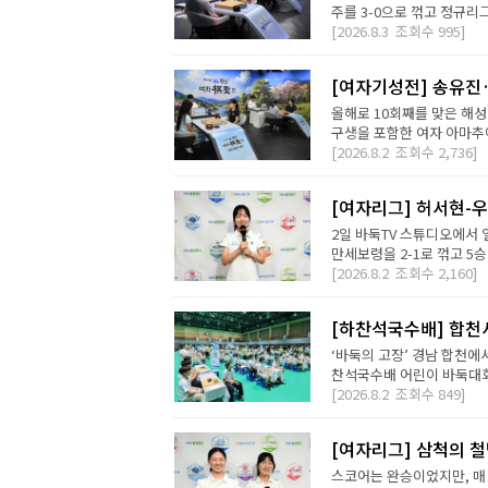
주를 3-0으로 꺾고 정규리
[2026.8.3
조회수
995]
[여자기성전] 송유진
올해로 10회째를 맞은 해
구생을 포함한 여자 아마추어
[2026.8.2
조회수
2,736]
[여자리그] 허서현-우
2일 바둑TV 스튜디오에서 
만세보령을 2-1로 꺾고 5승
[2026.8.2
조회수
2,160]
[하찬석국수배] 합천
‘바둑의 고장’ 경남 합천에
찬석국수배 어린이 바둑대회는
[2026.8.2
조회수
849]
[여자리그] 삼척의 철
스코어는 완승이었지만, 매 