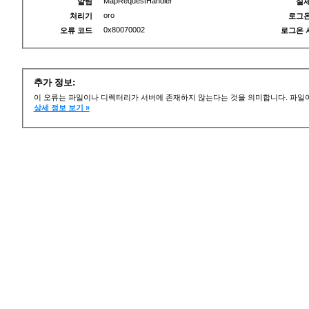
MapRequestHandler
알림
실제
oro
처리기
로그온
0x80070002
오류 코드
로그온 
추가 정보:
이 오류는 파일이나 디렉터리가 서버에 존재하지 않는다는 것을 의미합니다. 파일이
상세 정보 보기 »