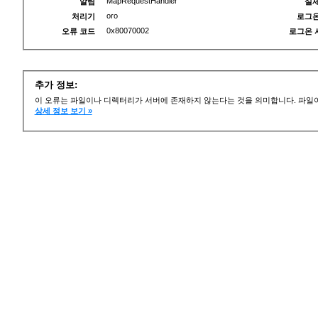
MapRequestHandler
알림
실제
oro
처리기
로그온
0x80070002
오류 코드
로그온 
추가 정보:
이 오류는 파일이나 디렉터리가 서버에 존재하지 않는다는 것을 의미합니다. 파일이
상세 정보 보기 »