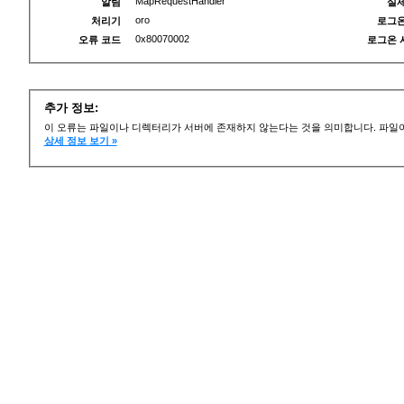
MapRequestHandler
알림
실제
oro
처리기
로그온
0x80070002
오류 코드
로그온 
추가 정보:
이 오류는 파일이나 디렉터리가 서버에 존재하지 않는다는 것을 의미합니다. 파일이
상세 정보 보기 »