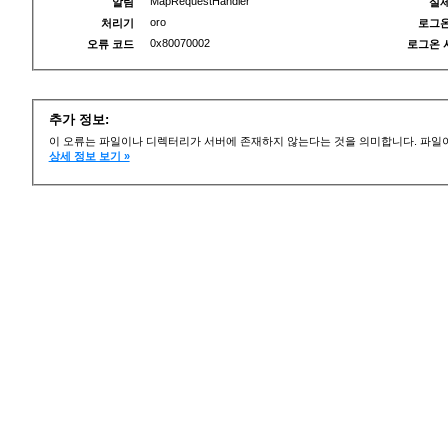
MapRequestHandler
알림
실제
oro
처리기
로그온
0x80070002
오류 코드
로그온 
추가 정보:
이 오류는 파일이나 디렉터리가 서버에 존재하지 않는다는 것을 의미합니다. 파일이
상세 정보 보기 »