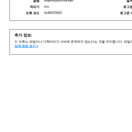
MapRequestHandler
알림
실제
oro
처리기
로그온
0x80070002
오류 코드
로그온 
추가 정보:
이 오류는 파일이나 디렉터리가 서버에 존재하지 않는다는 것을 의미합니다. 파일이
상세 정보 보기 »