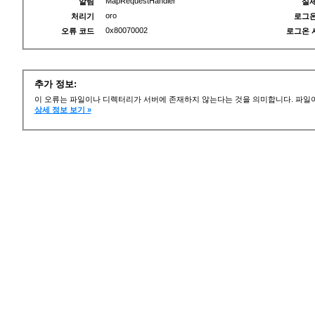
MapRequestHandler
알림
실제
oro
처리기
로그온
0x80070002
오류 코드
로그온 
추가 정보:
이 오류는 파일이나 디렉터리가 서버에 존재하지 않는다는 것을 의미합니다. 파일이
상세 정보 보기 »