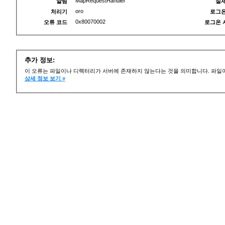
MapRequestHandler
알림
실제
oro
처리기
로그온
0x80070002
오류 코드
로그온 
추가 정보:
이 오류는 파일이나 디렉터리가 서버에 존재하지 않는다는 것을 의미합니다. 파일이
상세 정보 보기 »