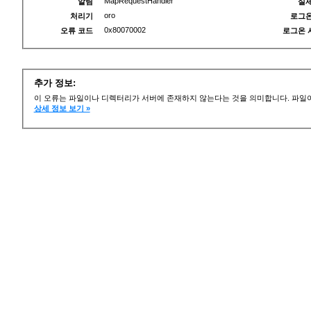
MapRequestHandler
알림
실제
oro
처리기
로그온
0x80070002
오류 코드
로그온 
추가 정보:
이 오류는 파일이나 디렉터리가 서버에 존재하지 않는다는 것을 의미합니다. 파일이
상세 정보 보기 »