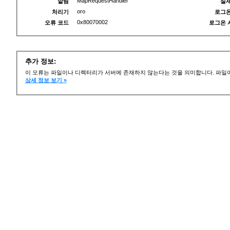
MapRequestHandler
알림
실제
oro
처리기
로그온
0x80070002
오류 코드
로그온 
추가 정보:
이 오류는 파일이나 디렉터리가 서버에 존재하지 않는다는 것을 의미합니다. 파일이
상세 정보 보기 »