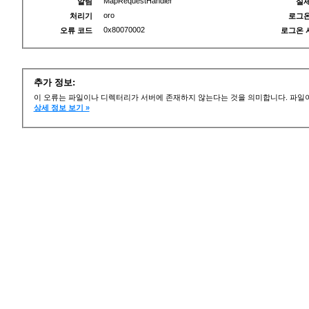
MapRequestHandler
알림
실제
oro
처리기
로그온
0x80070002
오류 코드
로그온 
추가 정보:
이 오류는 파일이나 디렉터리가 서버에 존재하지 않는다는 것을 의미합니다. 파일이
상세 정보 보기 »