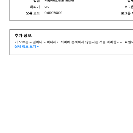
MapRequestHandler
알림
실제
oro
처리기
로그온
0x80070002
오류 코드
로그온 
추가 정보:
이 오류는 파일이나 디렉터리가 서버에 존재하지 않는다는 것을 의미합니다. 파일이
상세 정보 보기 »