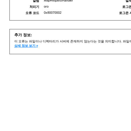
MapRequestHandler
알림
실제
oro
처리기
로그온
0x80070002
오류 코드
로그온 
추가 정보:
이 오류는 파일이나 디렉터리가 서버에 존재하지 않는다는 것을 의미합니다. 파일이
상세 정보 보기 »