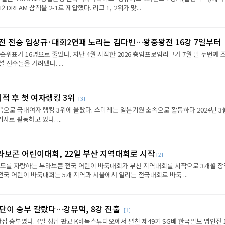
REAM 삼척을 2-1로 제압했다. 리그 1, 2위가 맞...
2전 전승 임상규·대회2연패 노리는 김다빈…왕중왕전 16강 7일부터
순위표가 16명으로 줄었다. 지난 4월 시작한 2026 충암프로암리그가 7월 말 두번째 
선수들을 가려냈다. ...
이적 후 첫 여자랭킹 3위
[3]
음으로 국내여자 랭킹 3위에 올랐다. 스미레는 일본기원 소속으로 활동하다 2024년 3
로 활동하고 있다. ...
라보콘 어린이대회, 22일 부산 지역대회로 시작
[2]
규모를 자랑하는 부라보콘 전국 어린이 바둑대회가 부산 지역대회를 시작으로 3개월 
전국 어린이 바둑대회는 5개 지역과 서울에서 열리는 전국대회로 바둑 ...
판단이 승부 갈랐다…강유택, 8강 진출
[1]
반집 승부였다. 4일 성남 판교 K바둑스튜디오에서 펼친 제49기 SG배 한국일보 명인전 