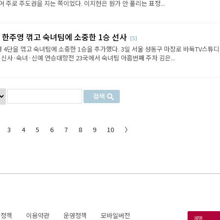
 주로 주도권을 지는 쪽이었다. 이지현은 뭔가 안 풀리는 표정...
 한주영 꺾고 숙녀팀에 소중한 1승 선사
[5]
 4단을 꺾고 숙녀팀에 소중한 1승을 추가했다. 3일 서울 성동구 마장로 바둑TV스튜
 신사·숙녀·신예 연승대항전 23국에서 숙녀팀 아홉번째 주자 김은...
3
4
5
6
7
8
9
10
〉
호정책
이용약관
운영정책
모바일버전