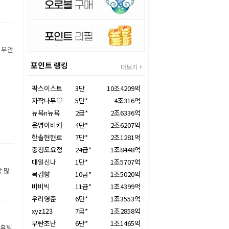
 부안
포인트 랭킹
더보기
팍스이스트
3단
10조4209억
자작나무♡
5단*
4조316억
뉴욕n뉴욕
2급*
2조6336억
운명아비켜
4단*
2조6207억
한솔현현로
7단*
2조1281억
충청도요정
24급*
1조8448억
매일신나
1단*
1조5707억
장 많
목검향
10급*
1조5020억
비비빅
11급*
1조4399억
우리영준
6단*
1조3553억
xyz123
7급*
1조2858억
무탄초난
6단*
1조1465억
 홈팀