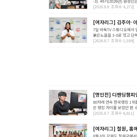
-3). 49기(2026년) 원성
[2026.8.8
조회수
4,272]
[여자리그] 김주아·이
7일 바둑TV 스튜디오에서
붉은노을을 3-0로 꺾고 단독
[2026.8.7
조회수
1,584]
[명인전] 디펜딩챔피
80차례 연속 한국랭킹 1위를
은 랭킹 차이를 보였던 판. 
[2026.8.7
조회수
8,811]
[여자리그] 철원, 홈
8월 6일 강원도 철원군에서