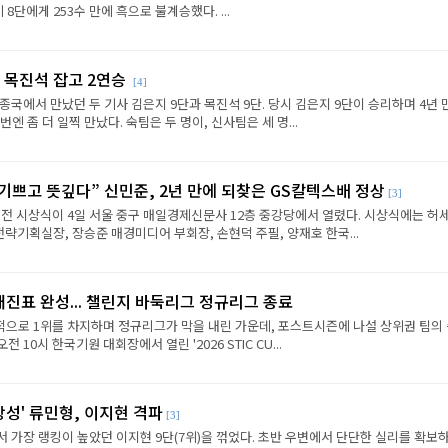
8단에게 253수 만에 흑으로 불계승했다. ...
 목진석 잡고 2연승
[4]
종국에서 만났던 두 기사 김은지 9단과 목진석 9단. 당시 김은지 9단이 승리하며 4년 
엔 좀 더 일찍 만났다. 숙팀은 두 명이, 신사팀은 세 명...
 기쁘고 뜻깊다” 신민준, 2년 만에 되찾은 GS칼텍스배 정상
[3]
전 시상식이 4일 서울 중구 매일경제신문사 12층 중강당에서 열렸다. 시상식에는 허세
략기획실장, 장승준 매경미디어 부회장, 손현덕 주필, 양재호 한국...
대진표 완성... 챌린지 바둑리그 정규리그 종료
으로 1위를 차지하며 정규리그가 막을 내린 가운데, 포스트시즌에 나설 상위권 팀의
전 10시 한국기원 대회장에서 열린 '2026 STIC CU...
상성' 류민형, 이지현 격파
[3]
에서 가장 랭킹이 높았던 이지현 9단(7위)을 꺾었다. 초반 우변에서 단단한 실리를 확보