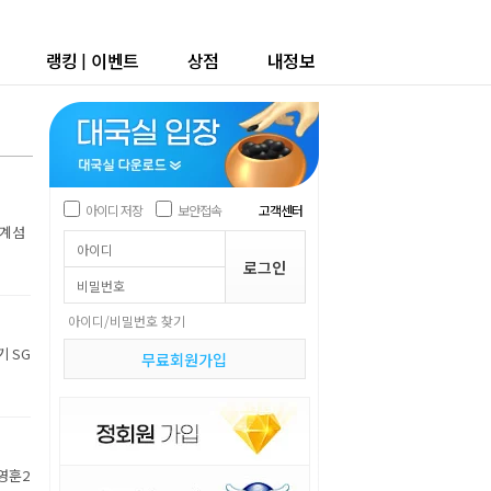
랭킹
|
이벤트
상점
내정보
아이디 저장
보안접속
고객센터
세계섬
아이디/비밀번호 찾기
기 SG
무료회원가입
박영훈2