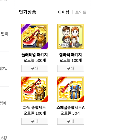
인기상품
아이템
포인트
조별리
플래티넘 패키지
겜바타 패키지
오로볼 500개
오로볼 100개
월2일
구매
구매
장정에
파워 종합세트
스페셜종합세트A
오로볼 100개
오로볼 50개
구매
구매
16강