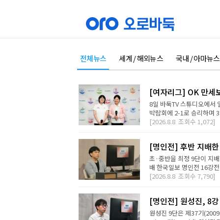
전체뉴스
세계 / 해외뉴스
국내 / 아마뉴스
[여자리그] OK 만세
8일 바둑TV 스튜디오에서 
박람회에 2-1로 승리하며 3
[2026.8.8
조회수
1,072]
[명인전] 후반 지배한
초·중반을 최정 9단이 지배
배 한국일보 명인전 16강전에
[2026.8.8
조회수
7,790]
[명인전] 원성진, 8
원성진 9단은 제37기(200