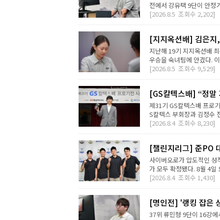
전에서 강유택 9단이 안정기 
[2026.8.5
조회수
2,202]
[지지옥션배] 김은지,
지난해 19기 지지옥션배 최
우승을 숙녀팀에 안겼다. 이번
[2026.8.5
조회수
9,529]
[GS칼텍스배] “정말
제31기 GS칼텍스배 프로기
S칼텍스 부회장과 김정수 전
[2026.8.4
조회수
8,230]
[챌린지리그] 준PO 
사이버오로가 압도적인 성적
가 모두 확정됐다. 8월 4일 오
[2026.8.4
조회수
1,430]
[명인전] '랭킹 잡은 
37위 류민형 9단이 16강