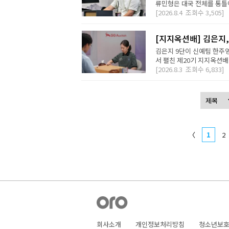
류민형은 대국 전체를 통틀어
[2026.8.4
조회수
3,505]
[지지옥션배] 김은지,
김은지 9단이 신예팀 한주영
서 펼친 제20기 지지옥션배
[2026.8.3
조회수
6,833]
〈
1
2
회사소개
개인정보처리방침
청소년보