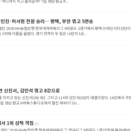
진은 어디까지 치고 올라갈까? 7일 성남 판교 K...
민진·허서현 전원 승리… 평택, 부안 꺾고 5연승
 열린 2026 NH농협은행 한국여자바둑리그 9라운드 2경기에서 평택 브레인시티산단이
 3위에 이름을 올렸다. 경기 전까지 두 팀은 나란히 5승...
언 신진서, 김민석 꺾고 8강으로
 지키고 있는 신진서(26) 9단. 그리고 114위 김민석(30)의 대결이었다. 16강에서 가
6일 성남 판교 K바둑스튜디오에서 펼친 제49기 SG...
에서 1위 삼척 격침
[1]
 열린 '2026 NH농협은행 한국여자바둑리그' 정규리그 9라운드 1경기(철원 투어)에서