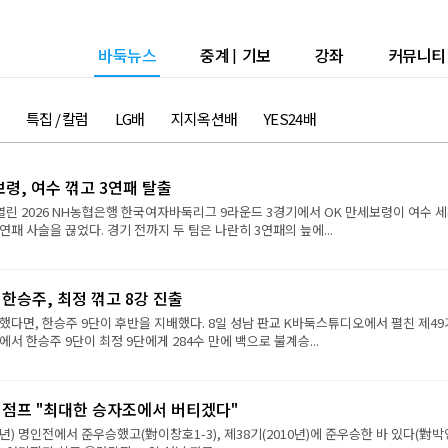
바둑뉴스
중계
|
기보
강좌
커뮤니티
특집 / 칼럼
LG배
지지옥션배
YES24배
보령, 여수 꺾고 3연패 탈출
열린 2026 NH농협은행 한국여자바둑리그 9라운드 3경기에서 OK 만세보령이 여수 
연패 사슬을 끊었다. 경기 전까지 두 팀은 나란히 3연패의 늪에...
 한승주, 최정 꺾고 8강 진출
했다면, 한승주 9단이 후반을 지배했다. 8일 성남 판교 K바둑스튜디오에서 펼친 제49
서 한승주 9단이 최정 9단에게 284수 만에 백으로 불계승...
강 점프 "최대한 승자조에서 버티겠다"
9년) 명인전에서 준우승했고(對이창호1-3), 제38기(2010년)에 준우승한 바 있다(對