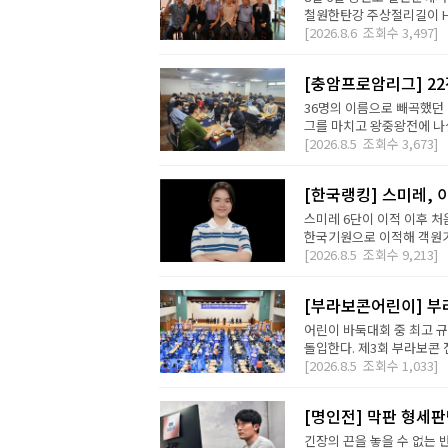
철원한탄강 주상절리길이 H2 D
[2026.8.6
조회수
3,497]
[충암프로암리그] 2
36명의 이름으로 빼곡했던 
그를 마치고 왕중왕전에 나설 
[2026.8.5
조회수
3,673]
[한국랭킹] 스미레, 
스미레 6단이 이적 이후 처
한국기원으로 이적해 객원기사
[2026.8.5
조회수
9,213]
[부라보콘어린이] 부
어린이 바둑대회 중 최고 
돌입한다. 제3회 부라보콘 
[2026.8.5
조회수
1,033]
[명인전] 막판 형세
긴장의 끈을 놓을 수 없는 