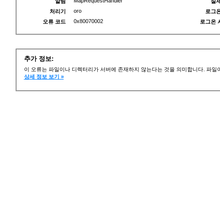
MapRequestHandler
알림
실제
oro
처리기
로그온
0x80070002
오류 코드
로그온 
추가 정보:
이 오류는 파일이나 디렉터리가 서버에 존재하지 않는다는 것을 의미합니다. 파일이
상세 정보 보기 »