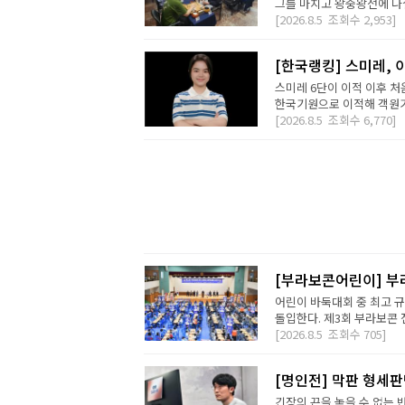
그를 마치고 왕중왕전에 나설 
[2026.8.5
조회수
2,953]
[한국랭킹] 스미레, 
스미레 6단이 이적 이후 처
한국기원으로 이적해 객원기사
[2026.8.5
조회수
6,770]
[부라보콘어린이] 부
어린이 바둑대회 중 최고 
돌입한다. 제3회 부라보콘 
[2026.8.5
조회수
705]
[명인전] 막판 형세
긴장의 끈을 놓을 수 없는 