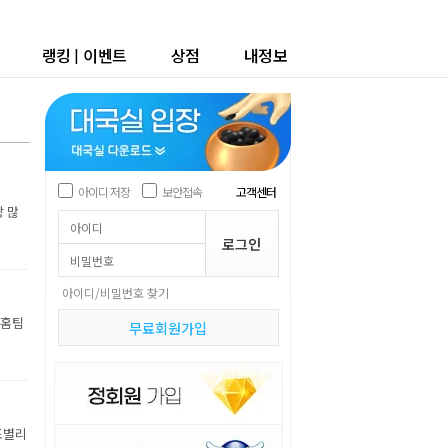
랭킹
|
이벤트
상점
내정보
아이디 저장
보안접속
고객센터
장 많
아이디/비밀번호 찾기
 홈팀
무료회원가입
조별리