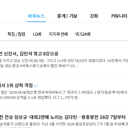
바둑뉴스
중계
|
기보
강좌
커뮤니티
특집 / 칼럼
LG배
지지옥션배
YES24배
언 신진서, 김민석 꺾고 8강으로
 지키고 있는 신진서(26) 9단. 그리고 114위 김민석(30)의 대결이었다. 16강에서 가
6일 성남 판교 K바둑스튜디오에서 펼친 제49기 SG...
에서 1위 삼척 격침
[1]
 열린 '2026 NH농협은행 한국여자바둑리그' 정규리그 9라운드 1경기(철원 투어)에서
REAM 삼척을 2-1로 제압했다. 리그 1, 2위가 맞...
2전 전승 임상규·대회2연패 노리는 김다빈…왕중왕전 16강 7일부터
순위표가 16명으로 줄었다. 지난 4월 시작한 2026 충암프로암리그가 7월 말 두번째 