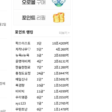
월2일
포인트 랭킹
더보기
팍스이스트
3단
10조4209억
자작나무♡
5단*
4조260억
뉴욕n뉴욕
3급*
2조6380억
운명아비켜
4단*
2조6131억
한솔현현로
7단*
2조1280억
충청도요정
24급*
1조8447억
매일신나
1단*
1조5691억
장정에
목검향
10급*
1조5020억
비비빅
11급*
1조4399억
우리영준
6단*
1조3550억
xyz123
7급*
1조2765억
무탄초난
6단*
1조1478억
16강