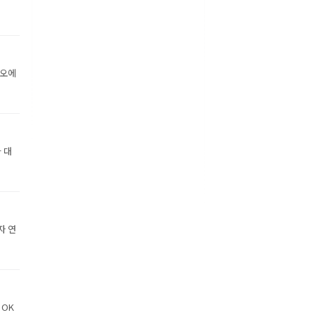
디오에
 대
자 연
 OK