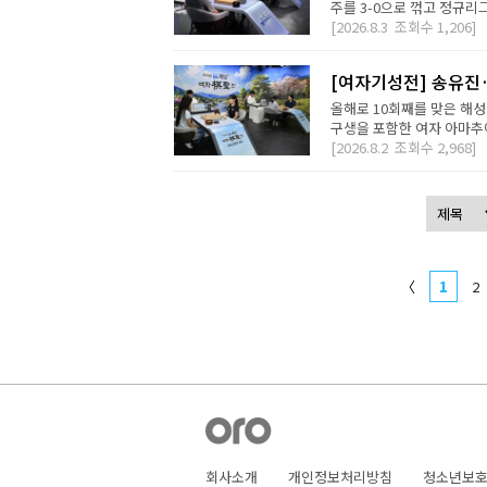
주를 3-0으로 꺾고 정규리
[2026.8.3
조회수
1,206]
[여자기성전] 송유진
올해로 10회째를 맞은 해
구생을 포함한 여자 아마추어
[2026.8.2
조회수
2,968]
〈
1
2
회사소개
개인정보처리방침
청소년보