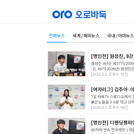
전체뉴스
세계 / 해외뉴스
국내 / 아마뉴스
[명인전] 원성진, 8
원성진 9단은 제37기(200
-3). 49기(2026년) 원성
[2026.8.8
조회수
757]
[여자리그] 김주아·이
7일 바둑TV 스튜디오에서
붉은노을을 3-0로 꺾고 단독
[2026.8.7
조회수
967]
[명인전] 디펜딩챔피
80차례 연속 한국랭킹 1위를