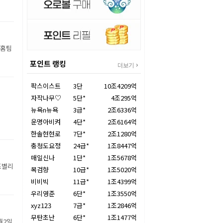
 홈팀
포인트 랭킹
더보기
팍스이스트
3단
10조4209억
자작나무♡
5단*
4조295억
뉴욕n뉴욕
3급*
2조6336억
운명아비켜
4단*
2조6164억
한솔현현로
7단*
2조1280억
충청도요정
24급*
1조8447억
매일신나
1단*
1조5678억
조별리
목검향
10급*
1조5020억
비비빅
11급*
1조4399억
우리영준
6단*
1조3550억
xyz123
7급*
1조2846억
무탄초난
6단*
1조1477억
월2일