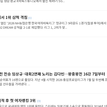
6일 성남 판교 K바둑스튜디오에서 펼친 제49기 SG...
에서 1위 삼척 격침
[1]
 열린 '2026 NH농협은행 한국여자바둑리그' 정규리그 9라운드 1경기(철원 투어)에서
REAM 삼척을 2-1로 제압했다. 리그 1, 2위가 맞...
2전 전승 임상규·대회2연패 노리는 김다빈…왕중왕전 16강 7일부터
순위표가 16명으로 줄었다. 지난 4월 시작한 2026 충암프로암리그가 7월 말 두번째 
선수들을 가려냈다. ...
이적 후 첫 여자랭킹 3위
[3]
음으로 국내여자 랭킹 3위에 올랐다. 스미레는 일본기원 소속으로 활동하다 2024년 3