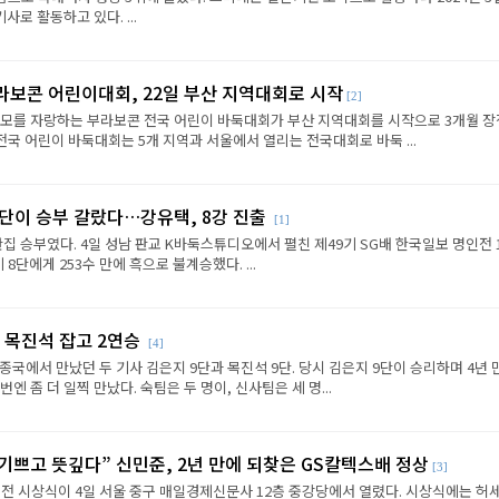
로 활동하고 있다. ...
라보콘 어린이대회, 22일 부산 지역대회로 시작
[2]
규모를 자랑하는 부라보콘 전국 어린이 바둑대회가 부산 지역대회를 시작으로 3개월 
전국 어린이 바둑대회는 5개 지역과 서울에서 열리는 전국대회로 바둑 ...
판단이 승부 갈랐다…강유택, 8강 진출
[1]
반집 승부였다. 4일 성남 판교 K바둑스튜디오에서 펼친 제49기 SG배 한국일보 명인전 
8단에게 253수 만에 흑으로 불계승했다. ...
 목진석 잡고 2연승
[4]
종국에서 만났던 두 기사 김은지 9단과 목진석 9단. 당시 김은지 9단이 승리하며 4년 
엔 좀 더 일찍 만났다. 숙팀은 두 명이, 신사팀은 세 명...
 기쁘고 뜻깊다” 신민준, 2년 만에 되찾은 GS칼텍스배 정상
[3]
전 시상식이 4일 서울 중구 매일경제신문사 12층 중강당에서 열렸다. 시상식에는 허세