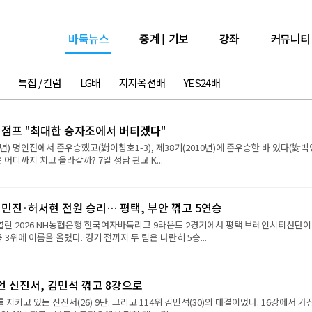
바둑뉴스
중계
|
기보
강좌
커뮤니티
특집 / 칼럼
LG배
지지옥션배
YES24배
강 점프 "최대한 승자조에서 버티겠다"
9년) 명인전에서 준우승했고(對이창호1-3), 제38기(2010년)에 준우승한 바 있다(對
진은 어디까지 치고 올라갈까? 7일 성남 판교 K...
민진·허서현 전원 승리… 평택, 부안 꺾고 5연승
 열린 2026 NH농협은행 한국여자바둑리그 9라운드 2경기에서 평택 브레인시티산단이
 3위에 이름을 올렸다. 경기 전까지 두 팀은 나란히 5승...
언 신진서, 김민석 꺾고 8강으로
 지키고 있는 신진서(26) 9단. 그리고 114위 김민석(30)의 대결이었다. 16강에서 가