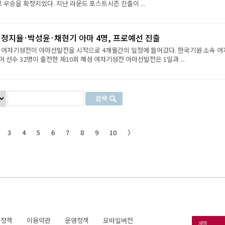
그 우승을 확정지었다. 지난 라운드 포스트시즌 진출이 ...
·정지율·박성윤·채현기 아마 4명, 프로예선 진출
성 여자기성전이 아마선발전을 시작으로 4개월간의 일정에 들어갔다. 한국기원 소속 여
 선수 32명이 출전한 제10회 해성 여자기성전 아마선발전은 1일과 ...
3
4
5
6
7
8
9
10
〉
호정책
이용약관
운영정책
모바일버전