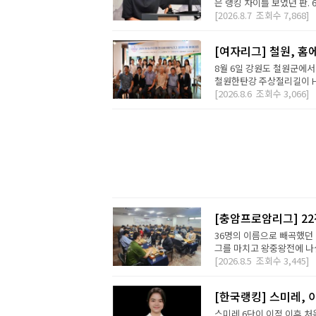
은 랭킹 차이를 보였던 판. 
[2026.8.7
조회수
7,868]
[여자리그] 철원, 홈
8월 6일 강원도 철원군에서
철원한탄강 주상절리길이 H2 D
[2026.8.6
조회수
3,066]
[충암프로암리그] 2
36명의 이름으로 빼곡했던 
그를 마치고 왕중왕전에 나설 
[2026.8.5
조회수
3,445]
[한국랭킹] 스미레, 
스미레 6단이 이적 이후 처