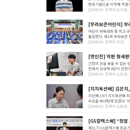
한국기원으로 이적해 객원기사
[2026.8.5
조회수
8,718]
[부라보콘어린이] 부
어린이 바둑대회 중 최고 
돌입한다. 제3회 부라보콘 
[2026.8.5
조회수
873]
[명인전] 막판 형세
긴장의 끈을 놓을 수 없는 
전에서 강유택 9단이 안정기 
[2026.8.5
조회수
2,016]
[지지옥션배] 김은지,
지난해 19기 지지옥션배 최
우승을 숙녀팀에 안겼다. 이번
[2026.8.5
조회수
8,810]
[GS칼텍스배] “정말
제31기 GS칼텍스배 프로기