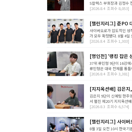
S칼텍스 부회장과 김정수 전
[2026.8.4
조회수
8,053]
[챌린지리그] 준PO 
사이버오로가 압도적인 성적
가 모두 확정됐다. 8월 4일 오
[2026.8.4
조회수
1,303]
[명인전] '랭킹 잡은 
37위 류민형 9단이 16강
류민형은 대국 전체를 통틀어
[2026.8.4
조회수
3,381]
[지지옥션배] 김은지,
김은지 9단이 신예팀 한주영
서 펼친 제20기 지지옥션배
[2026.8.3
조회수
6,574]
[챌린지리그] 사이버오
8월 3일 오전 10시 한국기