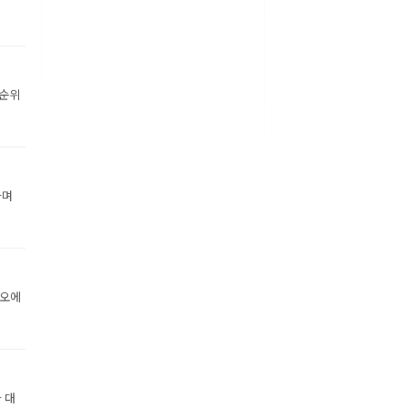
 순위
하며
디오에
 대