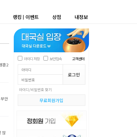
랭킹
|
이벤트
상점
내정보
아이디 저장
보안접속
고객센터
박영훈2
아이디/비밀번호 찾기
 부안
무료회원가입
장 많