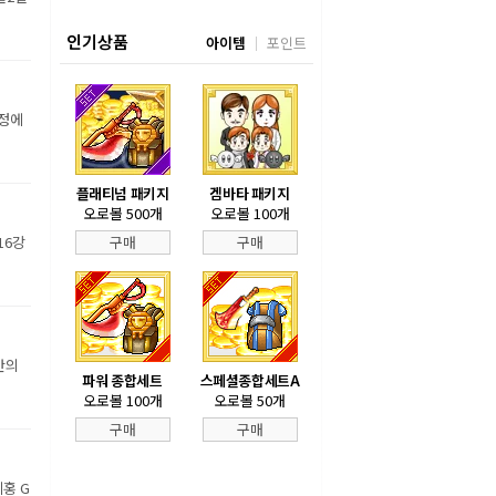
인기상품
아이템
포인트
장정에
플래티넘 패키지
겜바타 패키지
오로볼 500개
오로볼 100개
16강
구매
구매
만의
파워 종합세트
스페셜종합세트A
오로볼 100개
오로볼 50개
구매
구매
홍 G