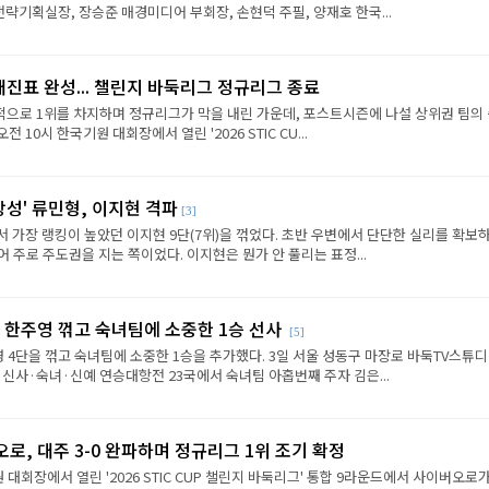
략기획실장, 장승준 매경미디어 부회장, 손현덕 주필, 양재호 한국...
대진표 완성... 챌린지 바둑리그 정규리그 종료
으로 1위를 차지하며 정규리그가 막을 내린 가운데, 포스트시즌에 나설 상위권 팀의
전 10시 한국기원 대회장에서 열린 '2026 STIC CU...
상성' 류민형, 이지현 격파
[3]
에서 가장 랭킹이 높았던 이지현 9단(7위)을 꺾었다. 초반 우변에서 단단한 실리를 확보
 주로 주도권을 지는 쪽이었다. 이지현은 뭔가 안 풀리는 표정...
 한주영 꺾고 숙녀팀에 소중한 1승 선사
[5]
 4단을 꺾고 숙녀팀에 소중한 1승을 추가했다. 3일 서울 성동구 마장로 바둑TV스튜
 신사·숙녀·신예 연승대항전 23국에서 숙녀팀 아홉번째 주자 김은...
로, 대주 3-0 완파하며 정규리그 1위 조기 확정
원 대회장에서 열린 '2026 STIC CUP 챌린지 바둑리그' 통합 9라운드에서 사이버오로가