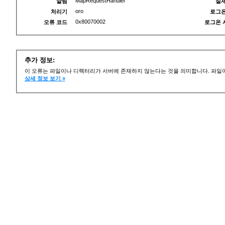
MapRequestHandler
알림
실제
oro
처리기
로그온
0x80070002
오류 코드
로그온 
추가 정보:
이 오류는 파일이나 디렉터리가 서버에 존재하지 않는다는 것을 의미합니다. 파일이
상세 정보 보기 »