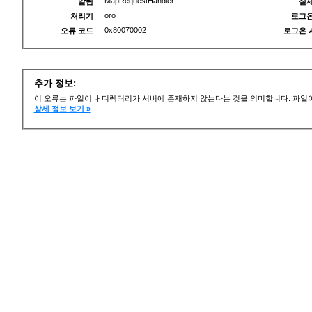
MapRequestHandler
알림
실제
oro
처리기
로그온
0x80070002
오류 코드
로그온 
추가 정보:
이 오류는 파일이나 디렉터리가 서버에 존재하지 않는다는 것을 의미합니다. 파일이
상세 정보 보기 »