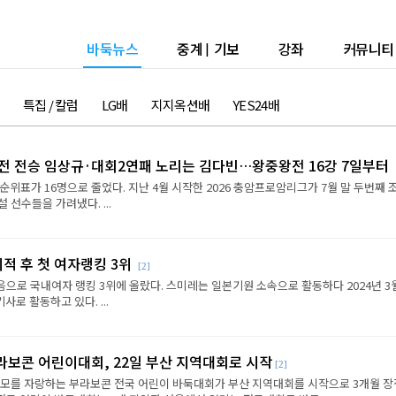
바둑뉴스
중계
|
기보
강좌
커뮤니티
특집 / 칼럼
LG배
지지옥션배
YES24배
2전 전승 임상규·대회2연패 노리는 김다빈…왕중왕전 16강 7일부터
순위표가 16명으로 줄었다. 지난 4월 시작한 2026 충암프로암리그가 7월 말 두번째 
선수들을 가려냈다. ...
이적 후 첫 여자랭킹 3위
[2]
음으로 국내여자 랭킹 3위에 올랐다. 스미레는 일본기원 소속으로 활동하다 2024년 3
로 활동하고 있다. ...
라보콘 어린이대회, 22일 부산 지역대회로 시작
[2]
규모를 자랑하는 부라보콘 전국 어린이 바둑대회가 부산 지역대회를 시작으로 3개월 