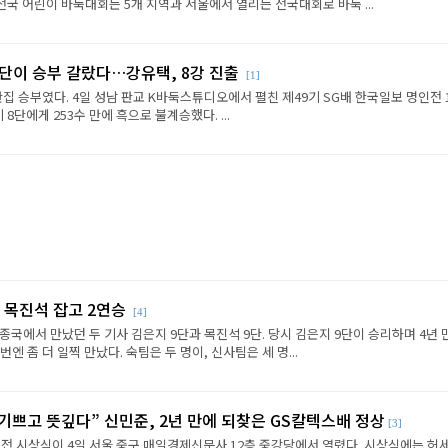
전국 어린이 바둑대회는 5개 지역과 서울에서 열리는 전국대회로 바둑 ...
판단이 승부 갈랐다…강유택, 8강 진출
[1]
반집 승부였다. 4일 성남 판교 K바둑스튜디오에서 펼친 제49기 SG배 한국일보 명인전 
8단에게 253수 만에 흑으로 불계승했다. ...
 목진석 잡고 2연승
[4]
종국에서 만났던 두 기사 김은지 9단과 목진석 9단. 당시 김은지 9단이 승리하며 4년 
엔 좀 더 일찍 만났다. 숙팀은 두 명이, 신사팀은 세 명...
 기쁘고 뜻깊다” 신민준, 2년 만에 되찾은 GS칼텍스배 정상
[3]
전 시상식이 4일 서울 중구 매일경제신문사 12층 중강당에서 열렸다. 시상식에는 허세