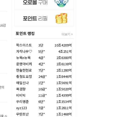
16강
포인트 랭킹
더보기
팍스이스트
3단
10조4209억
자작나무♡
5단*
4조251억
뉴욕n뉴욕
4급*
2조6380억
운명아비켜
4단*
2조6138억
한솔현현로
7단*
2조1280억
충청도요정
24급*
1조8446억
매일신나
1단*
1조5691억
만의
목검향
10급*
1조5020억
비비빅
11급*
1조4399억
우리영준
6단*
1조3534억
xyz123
7급*
1조2811억
무탄초난
7단*
1조1468억
홍 G