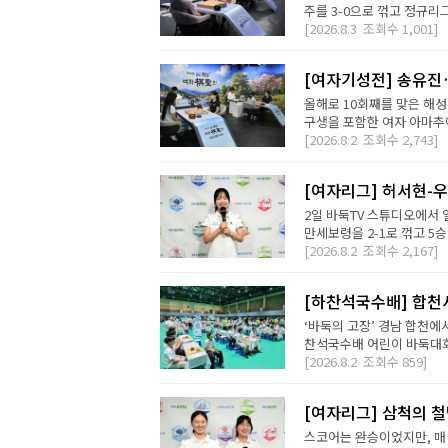
주를 3-0으로 꺾고 정규리
[2026.8.3
조회수
1,001]
[여자기성전] 송유진
올해로 10회째를 맞은 해
구생을 포함한 여자 아마추어
[2026.8.2
조회수
2,743]
[여자리그] 허서현-우
2일 바둑TV 스튜디오에서 
만세보령을 2-1로 꺾고 5승
[2026.8.2
조회수
2,167]
[하찬석국수배] 합천
‘바둑의 고장’ 경남 합천에
찬석국수배 어린이 바둑대회는
[2026.8.2
조회수
859]
[여자리그] 삼척의 철
스코어는 완승이었지만, 매 