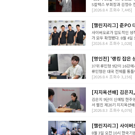
S칼텍스 부회장과 김정수 전
[2026.8.4
조회수
7,445]
[챌린지리그] 준PO 
사이버오로가 압도적인 성적
가 모두 확정됐다. 8월 4일 오
[2026.8.4
조회수
1,028]
[명인전] '랭킹 잡은 
37위 류민형 9단이 16강
류민형은 대국 전체를 통틀어
[2026.8.4
조회수
3,156]
[지지옥션배] 김은지,
김은지 9단이 신예팀 한주영
서 펼친 제20기 지지옥션배
[2026.8.3
조회수
6,076]
[챌린지리그] 사이버오
8월 3일 오전 10시 한국기