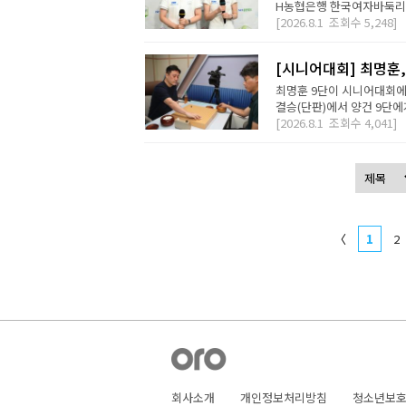
H농협은행 한국여자바둑리그 
[2026.8.1
조회수
5,248]
[시니어대회] 최명훈
최명훈 9단이 시니어대회에서
결승(단판)에서 양건 9단에게 
[2026.8.1
조회수
4,041]
〈
1
2
회사소개
개인정보처리방침
청소년보