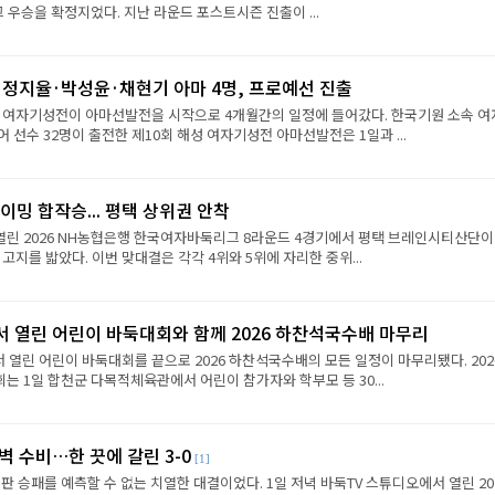
그 우승을 확정지었다. 지난 라운드 포스트시즌 진출이 ...
·정지율·박성윤·채현기 아마 4명, 프로예선 진출
성 여자기성전이 아마선발전을 시작으로 4개월간의 일정에 들어갔다. 한국기원 소속 여
 선수 32명이 출전한 제10회 해성 여자기성전 아마선발전은 1일과 ...
이밍 합작승... 평택 상위권 안착
열린 2026 NH농협은행 한국여자바둑리그 8라운드 4경기에서 평택 브레인시티산단이
 고지를 밟았다. 이번 맞대결은 각각 4위와 5위에 자리한 중위...
서 열린 어린이 바둑대회와 함께 2026 하찬석국수배 마무리
서 열린 어린이 바둑대회를 끝으로 2026 하찬석국수배의 모든 일정이 마무리됐다. 202
 1일 합천군 다목적체육관에서 어린이 참가자와 학부모 등 30...
벽 수비…한 끗에 갈린 3-0
[1]
판 승패를 예측할 수 없는 치열한 대결이었다. 1일 저녁 바둑TV 스튜디오에서 열린 202