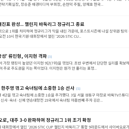
략기획실장, 장승준 매경미디어 부회장, 손현덕 주필, 양재호 한국...
대진표 완성... 챌린지 바둑리그 정규리그 종료
으로 1위를 차지하며 정규리그가 막을 내린 가운데, 포스트시즌에 나설 상위권 팀의
전 10시 한국기원 대회장에서 열린 '2026 STIC CU...
상성' 류민형, 이지현 격파
[3]
에서 가장 랭킹이 높았던 이지현 9단(7위)을 꺾었다. 초반 우변에서 단단한 실리를 확보
 주로 주도권을 지는 쪽이었다. 이지현은 뭔가 안 풀리는 표정...
 한주영 꺾고 숙녀팀에 소중한 1승 선사
[5]
 4단을 꺾고 숙녀팀에 소중한 1승을 추가했다. 3일 서울 성동구 마장로 바둑TV스튜
 신사·숙녀·신예 연승대항전 23국에서 숙녀팀 아홉번째 주자 김은...
로, 대주 3-0 완파하며 정규리그 1위 조기 확정
원 대회장에서 열린 '2026 STIC CUP 챌린지 바둑리그' 통합 9라운드에서 사이버오로가