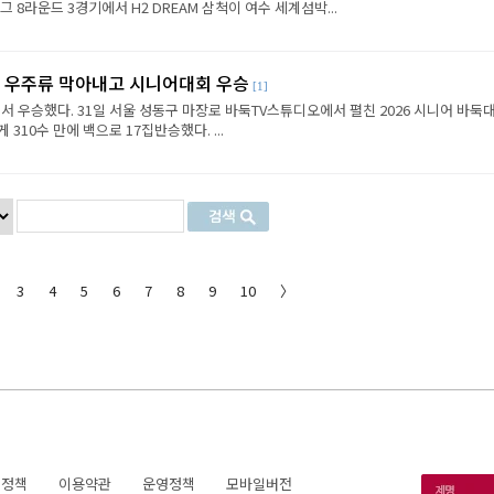
8라운드 3경기에서 H2 DREAM 삼척이 여수 세계섬박...
, 우주류 막아내고 시니어대회 우승
[1]
 우승했다. 31일 서울 성동구 마장로 바둑TV스튜디오에서 펼친 2026 시니어 바둑
310수 만에 백으로 17집반승했다. ...
3
4
5
6
7
8
9
10
〉
호정책
이용약관
운영정책
모바일버전