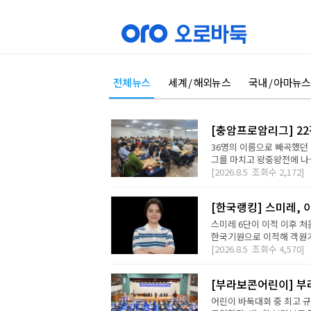
전체뉴스
세계 / 해외뉴스
국내 / 아마뉴스
[충암프로암리그] 2
36명의 이름으로 빼곡했던 
그를 마치고 왕중왕전에 나설 
[2026.8.5
조회수
2,172]
[한국랭킹] 스미레, 
스미레 6단이 이적 이후 처
한국기원으로 이적해 객원기사
[2026.8.5
조회수
4,570]
[부라보콘어린이] 부
어린이 바둑대회 중 최고 