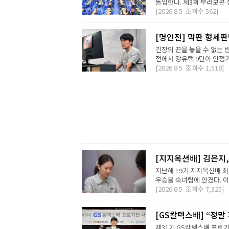
돌입한다. 제3회 부라보콘 
[2026.8.5
조회수
562]
[명인전] 막판 형세
긴장의 끈을 놓을 수 없는 
전에서 강유택 9단이 안정기 
[2026.8.5
조회수
1,518]
[지지옥션배] 김은지,
지난해 19기 지지옥션배 최
우승을 숙녀팀에 안겼다. 이번
[2026.8.5
조회수
7,325]
[GS칼텍스배] “정말
제31기 GS칼텍스배 프로기