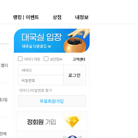
랭킹
|
이벤트
상점
내정보
아이디 저장
보안접속
고객센터
조별리
아이디/비밀번호 찾기
월2일
무료회원가입
장정에