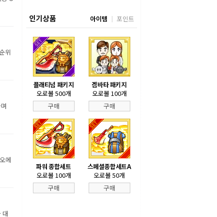
인기상품
아이템
포인트
 순위
플래티넘 패키지
겜바타 패키지
오로볼 500개
오로볼 100개
하며
구매
구매
디오에
파워 종합세트
스페셜종합세트A
오로볼 100개
오로볼 50개
구매
구매
 대