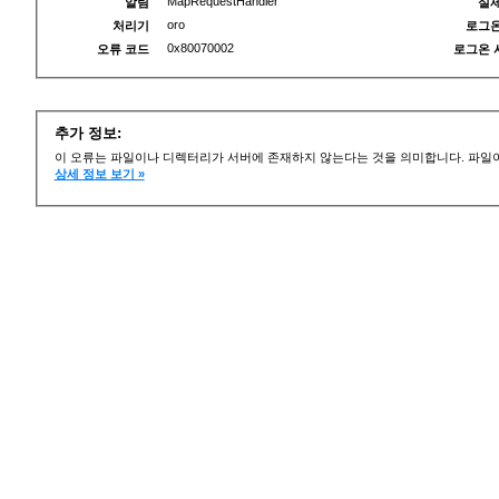
MapRequestHandler
알림
실제
oro
처리기
로그온
0x80070002
오류 코드
로그온 
추가 정보:
이 오류는 파일이나 디렉터리가 서버에 존재하지 않는다는 것을 의미합니다. 파일이
상세 정보 보기 »