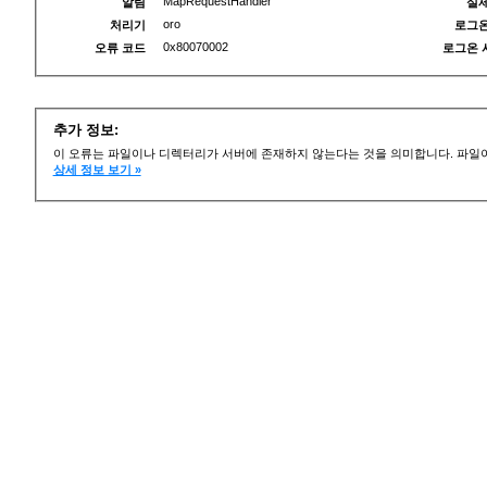
MapRequestHandler
알림
실제
oro
처리기
로그온
0x80070002
오류 코드
로그온 
추가 정보:
이 오류는 파일이나 디렉터리가 서버에 존재하지 않는다는 것을 의미합니다. 파일이
상세 정보 보기 »