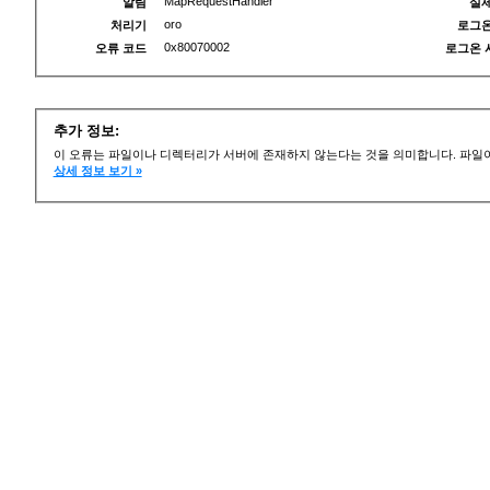
MapRequestHandler
알림
실제
oro
처리기
로그온
0x80070002
오류 코드
로그온 
추가 정보:
이 오류는 파일이나 디렉터리가 서버에 존재하지 않는다는 것을 의미합니다. 파일이
상세 정보 보기 »