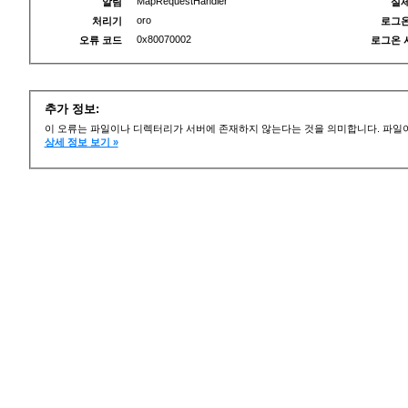
MapRequestHandler
알림
실제
oro
처리기
로그온
0x80070002
오류 코드
로그온 
추가 정보:
이 오류는 파일이나 디렉터리가 서버에 존재하지 않는다는 것을 의미합니다. 파일이
상세 정보 보기 »