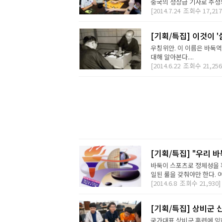
중국의 정상급 기사로 추정
[2014.7.24
조회수
17,217
[기획/특집] 이것이 
우칭위안. 이 이름은 바둑역
대해 알아본다....
[2014.6.22
조회수
21,256
[기획/특집] "우리 바
바둑이 스포츠로 정체성을 
일된 룰을 갖춰야만 한다. 여
[2014.6.8
조회수
21,930]
[기획/특집] 상비군
국가대표 상비군 훈련에 임