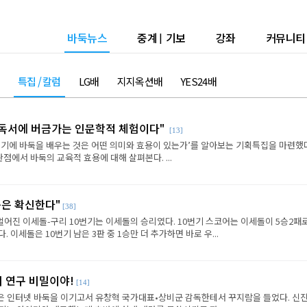
바둑뉴스
중계
|
기보
강좌
커뮤니티
특집 / 칼럼
LG배
지지옥션배
YES24배
은 독서에 버금가는 인문학적 체험이다"
[13]
년기에 바둑을 배우는 것은 어떤 의미와 효용이 있는가’를 알아보는 기획특집을 마련했다
점에서 바둑의 교육적 효용에 대해 살펴본다. ...
승은 확신한다"
[38]
벌어진 이세돌-구리 10번기는 이세돌의 승리였다. 10번기 스코어는 이세돌이 5승2패로
 이세돌은 10번기 남은 3판 중 1승만 더 추가하면 바로 우...
리 연구 비밀이야!
[14]
단은 인터넷 바둑을 이기고서 유창혁 국가대표•상비군 감독한테서 꾸지람을 들었다. 신