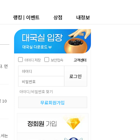
랭킹
|
이벤트
상점
내정보
아이디 저장
보안접속
고객센터
. 먼
아이디/비밀번호 찾기
 10
무료회원가입
진서는