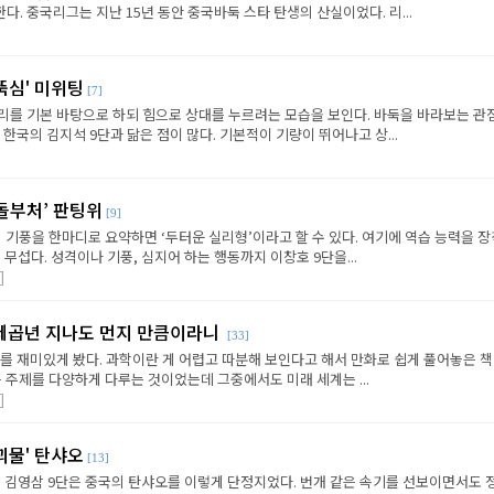
. 중국리그는 지난 15년 동안 중국바둑 스타 탄생의 산실이었다. 리...
뚝심' 미위팅
[7]
리를 기본 바탕으로 하되 힘으로 상대를 누르려는 모습을 보인다. 바둑을 바라보는 관
 한국의 김지석 9단과 닮은 점이 많다. 기본적이 기량이 뛰어나고 상...
‘돌부처’ 판팅위
[9]
의 기풍을 한마디로 요약하면 ‘두터운 실리형’이라고 할 수 있다. 여기에 역습 능력을 
무섭다. 성격이나 기풍, 심지어 하는 행동까지 이창호 9단을...
]
천제곱년 지나도 먼지 만큼이라니
[33]
를 재미있게 봤다. 과학이란 게 어렵고 따분해 보인다고 해서 만화로 쉽게 풀어놓은 책
많은 주제를 다양하게 다루는 것이었는데 그중에서도 미래 세계는 ...
]
괴물' 탄샤오
[13]
전에 김영삼 9단은 중국의 탄샤오를 이렇게 단정지었다. 번개 같은 속기를 선보이면서도 