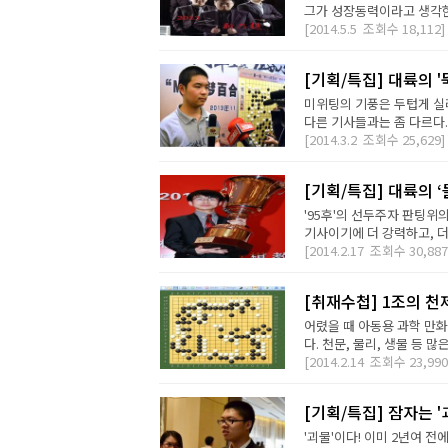
그가 성장동력이라고 생각한다
[2014.5.5
조회수
18,112]
[기획/특집] 대륙의 '
미위팅의 기풍은 두텁게 실
다른 기사들과는 좀 다르다.
[2014.3.2
조회수
25,629]
[기획/특집] 대륙의 
'95후'의 선두주자 판팅위
기사이기에 더 강력하고, 더 
[2014.2.17
조회수
30,887
[취재수첩] 1조의 
어렸을 때 아동용 과학 만화
다. 천문, 물리, 생물 등 
[2014.2.14
조회수
23,990
[기획/특집] 잠자는 '
'괴물'이다! 이미 2년여 