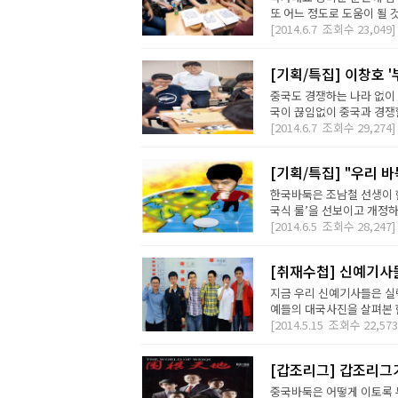
또 어느 정도로 도움이 될 
[2014.6.7
조회수
23,049]
[기획/특집] 이창호 
중국도 경쟁하는 나라 없이 
국이 끊임없이 중국과 경쟁할
[2014.6.7
조회수
29,274]
[기획/특집] "우리 바
한국바둑은 조남철 선생이 
국식 룰’을 선보이고 개정하
[2014.6.5
조회수
28,247]
[취재수첩] 신예기사
지금 우리 신예기사들은 실력
예들의 대국사진을 살펴본 한
[2014.5.15
조회수
22,573
[갑조리그] 갑조리그
중국바둑은 어떻게 이토록 