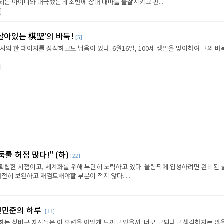
되는 아이디와 대국했는데 초반에 상대 대마를 몰살시키고 판...
]
'살아있는 棋聖'의 바둑!
[5]
사의 한 페이지를 장식하고도 남음이 있다. 6월16일, 100세 생일을 맞이하여 그의 바
]
둑룰 허점 많다!" (하)
[22]
확립한 시점이고, 세계화를 위해 부단히 노력하고 있다. 올림픽에 입성하려면 완비된 룰
전히 보완하고 재검토해야할 부분이 적지 않다. ...
 신민준의 하루
[11]
하는 상비군 자신들은 이 훈련을 어떻게 느끼고 있을까. 너무 고되다고 생각하지는 않