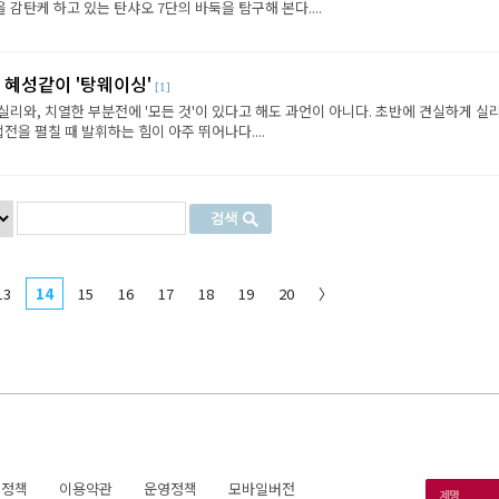
감탄케 하고 있는 탄샤오 7단의 바둑을 탐구해 본다....
 혜성같이 '탕웨이싱'
[1]
리와, 치열한 부분전에 '모든 것'이 있다고 해도 과언이 아니다. 초반에 견실하게 실
전을 펼칠 때 발휘하는 힘이 아주 뛰어나다....
13
14
15
16
17
18
19
20
〉
호정책
이용약관
운영정책
모바일버전