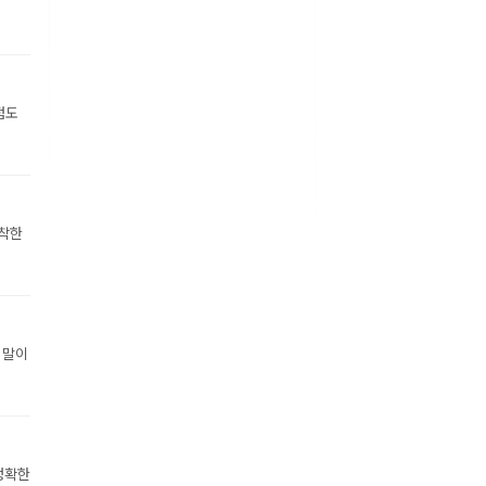
점도
장착한
 말이
정확한