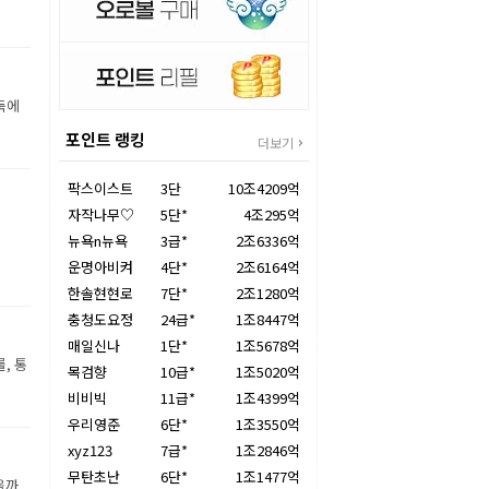
둑에
포인트 랭킹
더보기
팍스이스트
3단
10조4209억
자작나무♡
5단*
4조295억
뉴욕n뉴욕
3급*
2조6336억
운명아비켜
4단*
2조6164억
한솔현현로
7단*
2조1280억
충청도요정
24급*
1조8447억
매일신나
1단*
1조5678억
, 통
목검향
10급*
1조5020억
비비빅
11급*
1조4399억
우리영준
6단*
1조3550억
xyz123
7급*
1조2846억
무탄초난
6단*
1조1477억
을까.