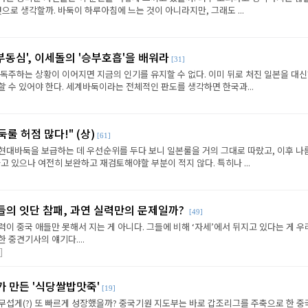
것으로 생각할까. 바둑이 하루아침에 느는 것이 아니라지만, 그래도 ...
'부동심', 이세돌의 '승부호흡'을 배워라
[31]
독주하는 상황이 이어지면 지금의 인기를 유지할 수 없다. 이미 뒤로 처진 일본을 대신
 수 있어야 한다. 세계바둑이라는 전체적인 판도를 생각하면 한국과...
둑룰 허점 많다!" (상)
[61]
현대바둑을 보급하는 데 우선순위를 두다 보니 일본룰을 거의 그대로 따랐고, 이후 나름
고 있으나 여전히 보완하고 재검토해야할 부분이 적지 않다. 특히나 ...
들의 잇단 참패, 과연 실력만의 문제일까?
[49]
이 중국 애들만 못해서 지는 게 아니다. 그들에 비해 ‘자세’에서 뒤지고 있다는 게 우
 중견기사의 얘기다....
]
가 만든 '식당쌀밥맛죽'
[19]
무섭게(?) 또 빠르게 성장했을까? 중국기원 지도부는 바로 갑조리그를 주축으로 한 중