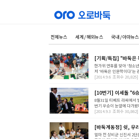
전체뉴스
세계 / 해외뉴스
국내 / 아마뉴스
[기획/특집] "바둑
한가위 연휴를 맞아 ‘청소
저 ‘바둑은 인문학이다’는 관
[2014.9.6
조회수
20,825]
[10번기] 이세돌 "6
8월31일 티베트 라싸에서 
번기 우승이 눈앞에 다가왔다.
[2014.9.3
조회수
30,862]
[바둑계동정] 쉿, 우
얼마 전 상비군 신진서 2