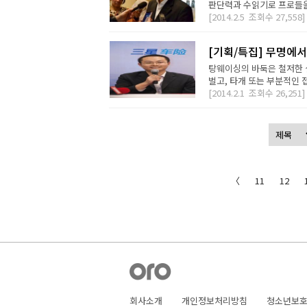
판단력과 수읽기로 프로들을 
[2014.2.5
조회수
27,558]
[기획/특집] 무명에서
탕웨이싱의 바둑은 철저한 실
벌고, 타개 또는 부분적인 접
[2014.2.1
조회수
26,251]
〈
11
12
회사소개
개인정보처리방침
청소년보