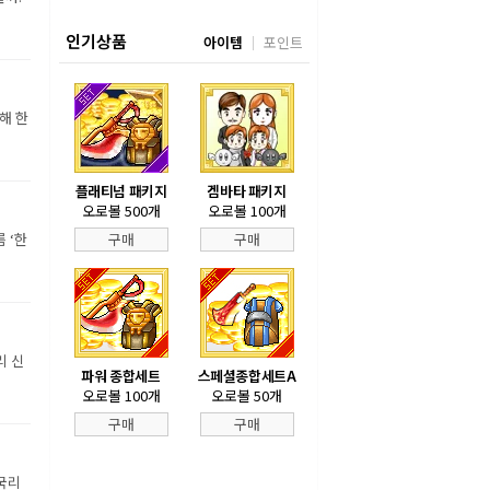
인기상품
아이템
포인트
해 한
플래티넘 패키지
겜바타 패키지
오로볼 500개
오로볼 100개
 ‘한
구매
구매
리 신
파워 종합세트
스페셜종합세트A
오로볼 100개
오로볼 50개
구매
구매
국리