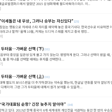
재글로벌캠퍼스에서 열렸던 2015 삼성화재배 월드바둑마스터스. 이...
]
"이세돌은 내 우상, 그러나 승부는 자신있다"
[25]
 거침없는 행동으로 차세대 스타 자리를 예약해 놓은 중국기사다. 한국선수로 비유하면 
라고나 할까? 올해 10월, 커제는 드디어 스웨를 제치고 중국 랭킹...
0]
 두터움…가벼운 산책 (下)
[11]
음부터 중앙을 일관성 있게 몰고 가지 않는다. 평범하게 둔다. 그러나 선택이 왔을 때,
, 둘 중 하나를 선택할 때에는 후자를 선택한다....
7]
 두터움…가벼운 산책 (上)
[11]
대해 별도의 보너스편을 더 추가하겠다는 약속을 했는데, 한글날 연휴를 맞아 앞당겨 
다께미야. 그런 그가 두터움에 대해서 뭔가 보여줄 수 있을까....
]
 “국가대표팀 순항? 긴장 늦추지 말아야”
[14]
고 있다. 2013년 한해 중국이 6개 세계대회 개인전을 석권하는 동안 한 번의 우승