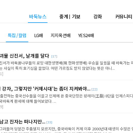
바둑뉴스
중계
|
기보
강좌
커뮤니티
특집 / 칼럼
LG배
지지옥션배
YES24배
 괴물 신진서, 날개를 달다
[17]
신진서가 바둑꿈나무들의 로망 대한생명배(現 한화생명배) 우승을 일궜을 때 바둑가는 
 사실이 특히 호기심을 끌었다. 어떤 가르침도 받지 않았다는 뜻은 아니...
1]
 강자, 그렇지만 '커제시대’는 좀더 지켜봐야...
[22]
에 출전하는 중국선수들을 이끌고 인제에 온 중국단장은 왕레이(王磊) 8단을 인제스피디
바둑계 판세에 대해 들어보았다. ...
9]
남고 진자는 떠나지만...
[33]
그러들어 당분간 주춤댈지 모르지만, 중국바둑이 커제 이후 2000년대 태생의 수많은 