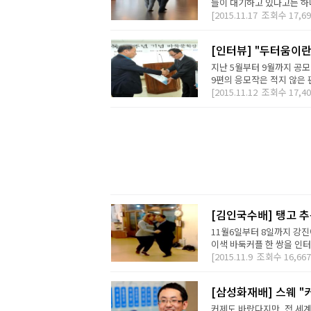
들이 대기하고 있다고는 하나
[2015.11.17
조회수
17,69
[인터뷰] "두터움이란
지난 5월부터 9월까지 공모
9편의 응모작은 적지 않은 
[2015.11.12
조회수
17,40
[김인국수배] 탱고 추
11월6일부터 8일까지 강
이색 바둑커플 한 쌍을 인터뷰
[2015.11.9
조회수
16,667
[삼성화재배] 스웨 "
커제도 바랐다지만, 전 세계