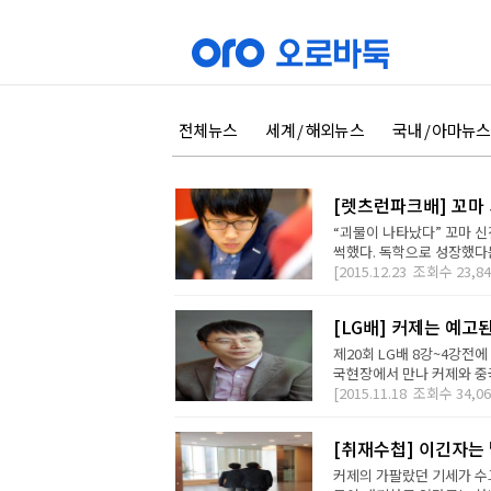
전체뉴스
세계 / 해외뉴스
국내 / 아마뉴스
[렛츠런파크배] 꼬마
“괴물이 나타났다” 꼬마 
썩했다. 독학으로 성장했다는
[2015.12.23
조회수
23,84
[LG배] 커제는 예고된
제20회 LG배 8강~4강전
국현장에서 만나 커제와 중국
[2015.11.18
조회수
34,06
[취재수첩] 이긴자는 
커제의 가팔랐던 기세가 수