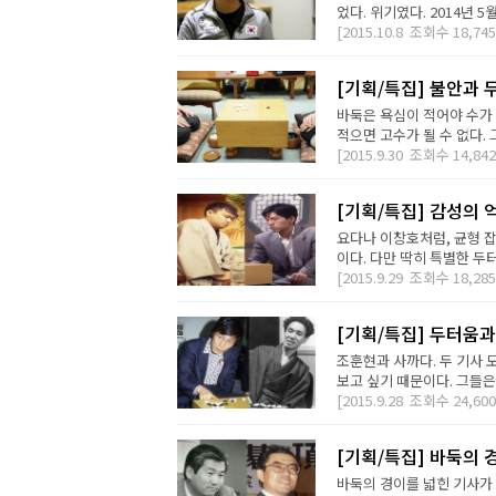
었다. 위기였다. 2014년 
[2015.10.8
조회수
18,745
[기획/특집] 불안과 
바둑은 욕심이 적어야 수가 
적으면 고수가 될 수 없다. 
[2015.9.30
조회수
14,842
[기획/특집] 감성의 
요다나 이창호처럼, 균형 
이다. 다만 딱히 특별한 두터움
[2015.9.29
조회수
18,285
[기획/특집] 두터움과
조훈현과 사까다. 두 기사 
보고 싶기 때문이다. 그들은 
[2015.9.28
조회수
24,600
[기획/특집] 바둑의 
바둑의 경이를 넓힌 기사가