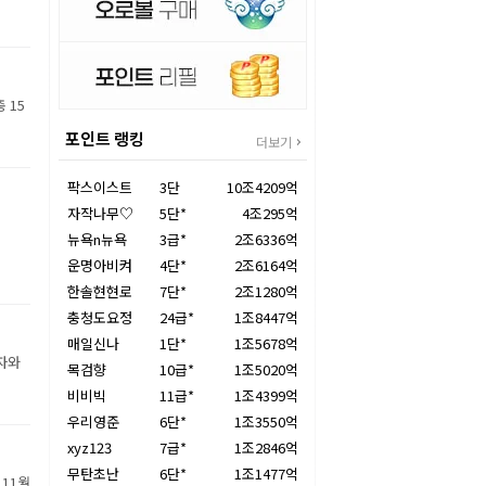
 15
포인트 랭킹
더보기
팍스이스트
3단
10조4209억
자작나무♡
5단*
4조295억
뉴욕n뉴욕
3급*
2조6336억
운명아비켜
4단*
2조6164억
한솔현현로
7단*
2조1280억
충청도요정
24급*
1조8447억
매일신나
1단*
1조5678억
자와
목검향
10급*
1조5020억
비비빅
11급*
1조4399억
우리영준
6단*
1조3550억
xyz123
7급*
1조2846억
무탄초난
6단*
1조1477억
11월