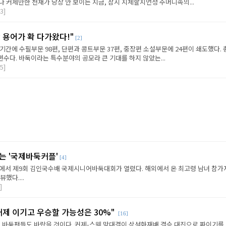
 커제만한 천재가 당장 안 보이는 지금, 잠시 지체할지언정 주머니속의...
3]
 용어가 확 다가왔다!"
[2]
기간에 수필부문 98편, 단편과 콩트부문 37편, 중장편 소설부문에 24편이 쇄도했다. 총
편수다. 바둑이라는 특수분야의 공모라 큰 기대를 하지 않았는...
5]
는 '국제바둑커플'
[4]
진에서 제9회 김인국수배 국제시니어바둑대회가 열렸다. 해외에서 온 최고령 남녀 참가
했다....
]
커제 이기고 우승할 가능성은 30%"
[16]
 바둑팬들도 바랐을 것이다. 커제-스웨 맞대결이 삼성화재배 결승 대진으로 짜이기를. 