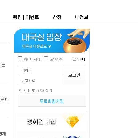
랭킹
|
이벤트
상점
내정보
아이디 저장
보안접속
고객센터
떠들
아이디/비밀번호 찾기
움 대
무료회원가입
영재