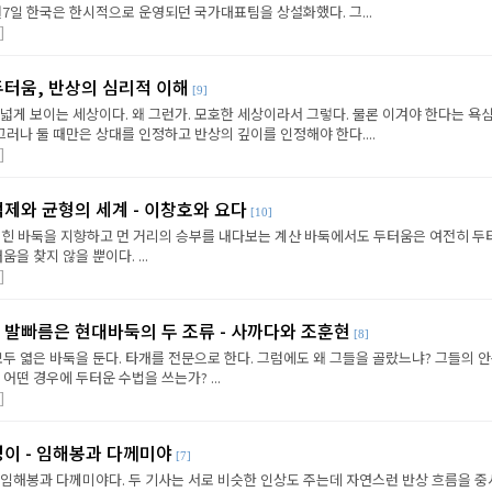
5월7일 한국은 한시적으로 운영되던 국가대표팀을 상설화했다. 그...
]
두터움, 반상의 심리적 이해
[9]
넓게 보이는 세상이다. 왜 그런가. 모호한 세상이라서 그렇다. 물론 이겨야 한다는 욕
그러나 둘 때만은 상대를 인정하고 반상의 깊이를 인정해야 한다....
]
억제와 균형의 세계 - 이창호와 요다
[10]
잡힌 바둑을 지향하고 먼 거리의 승부를 내다보는 계산 바둑에서도 두터움은 여전히 두
을 찾지 않을 뿐이다. ...
]
 발빠름은 현대바둑의 두 조류 - 사까다와 조훈현
[8]
모두 엷은 바둑을 둔다. 타개를 전문으로 한다. 그럼에도 왜 그들을 골랐느냐? 그들의 
어떤 경우에 두터운 수법을 쓰는가? ...
]
경이 - 임해봉과 다께미야
[7]
 임해봉과 다께미야다. 두 기사는 서로 비슷한 인상도 주는데 자연스런 반상 흐름을 