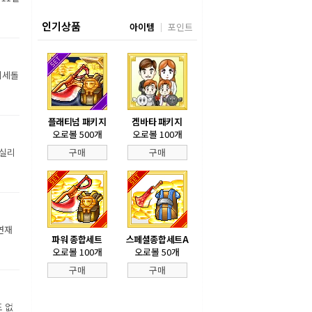
인기상품
아이템
포인트
이세돌
플래티넘 패키지
겜바타 패키지
오로볼 500개
오로볼 100개
 실리
구매
구매
연재
파워 종합세트
스페셜종합세트A
오로볼 100개
오로볼 50개
구매
구매
도 없