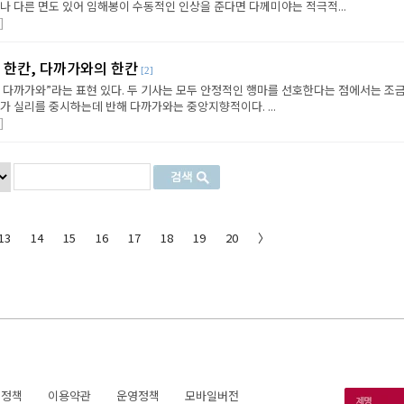
나 다른 면도 있어 임해봉이 수동적인 인상을 준다면 다께미야는 적극적...
]
 한칸, 다까가와의 한칸
[2]
의 다까가와”라는 표현 있다. 두 기사는 모두 안정적인 행마를 선호한다는 점에서는 조
가 실리를 중시하는데 반해 다까가와는 중앙지향적이다. ...
]
13
14
15
16
17
18
19
20
〉
호정책
이용약관
운영정책
모바일버전