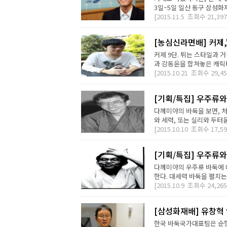
3일~5일 일산 동구 삼성화
[2015.11.5
조회수
21,397
[농심신라면배] 커제,
커제 9단. 튀는 스타일과
과 강동윤을 합쳐놓은 캐릭터
[2015.10.21
조회수
29,45
[기획/특집] 우주류와
다께미야의 바둑을 보면, 처
와 세력, 또는 실리와 두터움
[2015.10.10
조회수
17,59
[기획/특집] 우주류와
다께미야의 우주류 바둑에 
한다. 대세력 바둑을 펼치는 
[2015.10.9
조회수
24,265
[삼성화재배] 유창혁
한국 바둑국가대표팀은 순항하