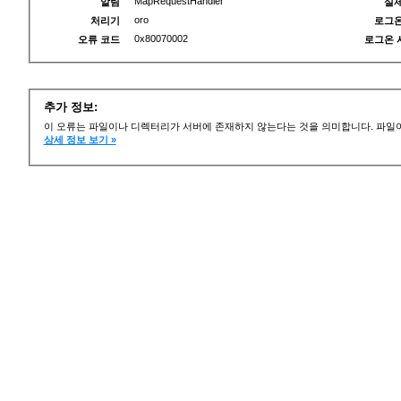
MapRequestHandler
알림
실제
oro
처리기
로그온
0x80070002
오류 코드
로그온 
추가 정보:
이 오류는 파일이나 디렉터리가 서버에 존재하지 않는다는 것을 의미합니다. 파일이
상세 정보 보기 »