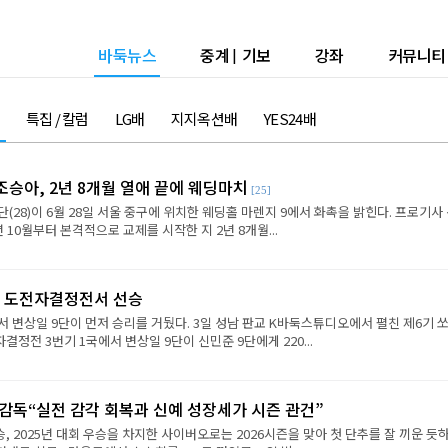
바둑뉴스
중계
|
기보
강좌
커뮤니티
특집 / 칼럼
LG배
지지옥션배
YES24배
승아, 2년 8개월 열애 끝에 웨딩마치
[25]
7단(28)이 6월 28일 서울 중구에 위치한 웨딩홀 마렌지 9에서 화촉을 밝힌다. 프로기사
년 10월부터 본격적으로 교제를 시작한 지 2년 8개월...
, 도전자결정전서 선승
 변상일 9단이 먼저 승리를 거뒀다. 3일 성남 판교 K바둑스튜디오에서 펼친 제6기 
정전 3번기 1국에서 변상일 9단이 신민준 9단에게 220...
감독“실전 감각 회복과 신예 성장세가 시즌 관건”
 2025년 대회 우승을 차지한 사이버오로는 2026시즌을 맞아 첫 단추를 잘 끼운 듯하다