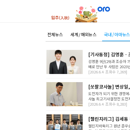
전체뉴스
세계 / 해외뉴스
국내 / 아마뉴스
[기사동정] 김명훈ㆍ조
김명훈 9단(29)과 조승아 
배로 만난 두 사람은 2023
[2026.6.4
조회수
7,269]
[쏘팔코사놀] 변상일
도전자가 되기 위한 경쟁에서
사놀 최고기사결정전 도전자결
[2026.6.4
조회수
8,283]
[챌린지리그] 김세동 
챌린지바둑리그 원년 준우승,