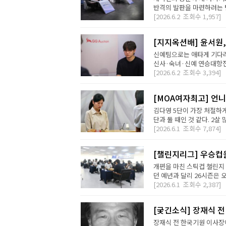
반격의 발판을 마련하려는 팀
[2026.6.2
조회수
1,957]
[지지옥션배] 윤서원
신예팀으로는 애타게 기다리
신사·숙녀·신예 연승대항전 5
[2026.6.2
조회수
3,394]
[MOA여자최고] 언니
김다영 5단이 가장 처절하게
단과 둘 때인 것 같다. 2살
[2026.6.1
조회수
7,874]
[챌린지리그] 우승컵을
개편을 마친 스틱컵 챌린지 
던 예년과 달리 26시즌은 오
[2026.6.1
조회수
2,387]
[궂긴소식] 장재식 
장재식 전 한국기원 이사장이