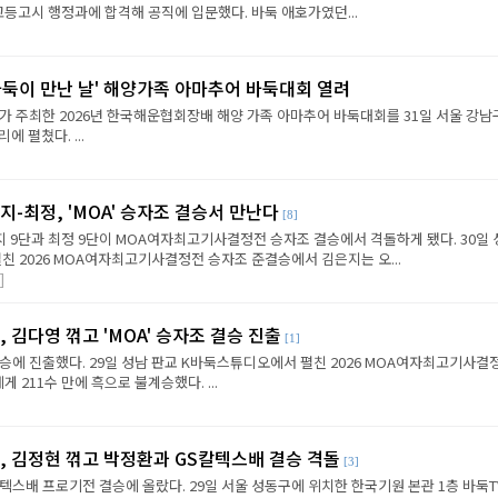
 고등고시 행정과에 합격해 공직에 입문했다. 바둑 애호가였던...
바둑이 만난 날' 해양가족 아마추어 바둑대회 열려
 주최한 2026년 한국해운협회장배 해양 가족 아마추어 바둑대회를 31일 서울 강남
에 펼쳤다. ...
지-최정, 'MOA' 승자조 결승서 만난다
[8]
지 9단과 최정 9단이 MOA여자최고기사결정전 승자조 결승에서 격돌하게 됐다. 30일
 2026 MOA여자최고기사결정전 승자조 준결승에서 김은지는 오...
]
 김다영 꺾고 'MOA' 승자조 결승 진출
[1]
결승에 진출했다. 29일 성남 판교 K바둑스튜디오에서 펼친 2026 MOA여자최고기사결정
 211수 만에 흑으로 불계승했다. ...
, 김정현 꺾고 박정환과 GS칼텍스배 결승 격돌
[3]
칼텍스배 프로기전 결승에 올랐다. 29일 서울 성동구에 위치한 한국기원 본관 1층 바둑T