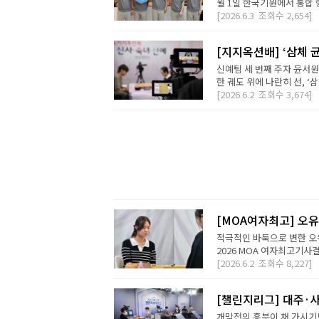
월 1일 한국기원에서 통합 형
[2026.6.3
조회수
2,654]
[지지옥션배] ‘삼체 
신예팀 세 번째 주자 윤서원
한 궤도 위에 나란히 선, ‘삼
[2026.6.2
조회수
3,674]
[MOA여자최고] 오유
적극적인 바둑으로 변한 오
2026 MOA 여자최고기사결
[2026.6.2
조회수
8,227]
[챌린지리그] 대주·
개막전의 흥분이 채 가시기