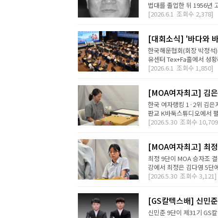
법대를 졸업한 뒤 1956년
[2026.6.1
조회수
2,378]
[대회소식] '바다와 
한국해운협회(회장 박정석)가
유센터 Tex+Fa홀에서 성황리
[2026.6.1
조회수
1,850]
[MOA여자최고] 김은
한국 여자랭킹 1·2위 김은
판교 K바둑스튜디오에서 펼친
[2026.5.30
조회수
10,709
[MOA여자최고] 최정,
최정 9단이 MOA 승자조 
강에서 최정은 김다영 5단에게
[2026.5.30
조회수
3,121]
[GS칼텍스배] 신민준
신민준 9단이 제31기 GS