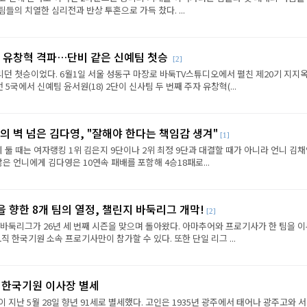
들의 치열한 심리전과 반상 투혼으로 가득 찼다. ...
, 유창혁 격파…단비 같은 신예팀 첫승
[2]
던 첫승이었다. 6월1일 서울 성동구 마장로 바둑TV스튜디오에서 펼친 제20기 지지
국에서 신예팀 윤서원(18) 2단이 신사팀 두 번째 주자 유창혁(...
의 벽 넘은 김다영, "잘해야 한다는 책임감 생겨"
[1]
 둘 때는 여자랭킹 1위 김은지 9단이나 2위 최정 9단과 대결할 때가 아니라 언니 김채
 많은 언니에게 김다영은 10연속 패배를 포함해 4승18패로...
 향한 8개 팀의 열정, 챌린지 바둑리그 개막!
[2]
바둑리그가 26년 세 번째 시즌을 맞으며 돌아왔다. 아마추어와 프로기사가 한 팀을 
직 한국기원 소속 프로기사만이 참가할 수 있다. 또한 단일 리그 ...
전 한국기원 이사장 별세
 지난 5월 28일 향년 91세로 별세했다. 고인은 1935년 광주에서 태어나 광주고와 