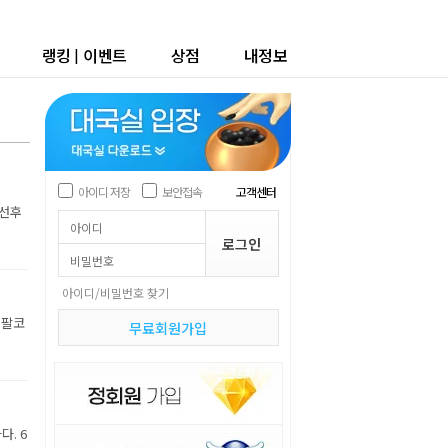
랭킹
|
이벤트
상점
내정보
아이디 저장
보안접속
고객센터
 선후
아이디/비밀번호 찾기
쏘팔코
무료회원가입
. 6