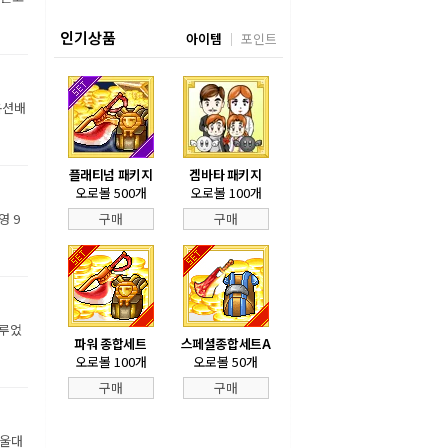
인기상품
아이템
포인트
옥션배
플래티넘 패키지
겜바타 패키지
오로볼 500개
오로볼 100개
영 9
구매
구매
이루었
파워 종합세트
스페셜종합세트A
오로볼 100개
오로볼 50개
구매
구매
서울대