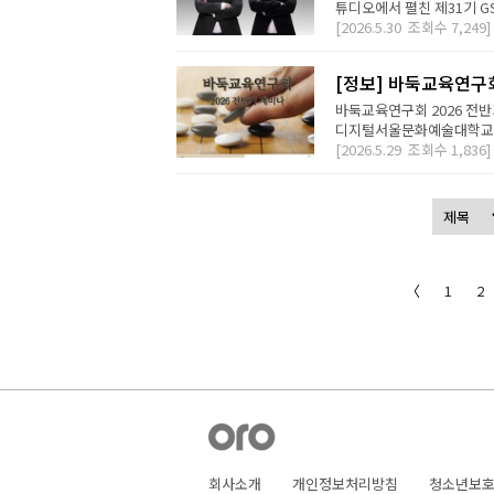
튜디오에서 펼친 제31기 G
[2026.5.30
조회수
7,249]
[정보] 바둑교육연구회
바둑교육연구회 2026 전
디지털서울문화예술대학교 바
[2026.5.29
조회수
1,836]
〈
1
2
회사소개
개인정보처리방침
청소년보