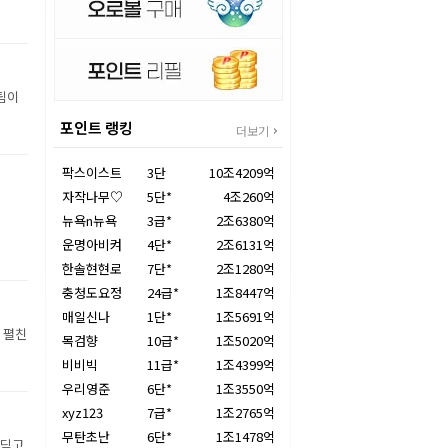
 팀이
포인트 랭킹
더보기
팍스이스트
3단
10조4209억
자작나무♡
5단*
4조260억
뉴욕n뉴욕
3급*
2조6380억
운명아비켜
4단*
2조6131억
한솔현현로
7단*
2조1280억
충청도요정
24급*
1조8447억
매일신나
1단*
1조5691억
 펼친
목검향
10급*
1조5020억
비비빅
11급*
1조4399억
우리영준
6단*
1조3550억
xyz123
7급*
1조2765억
무탄초난
6단*
1조1478억
 딛고