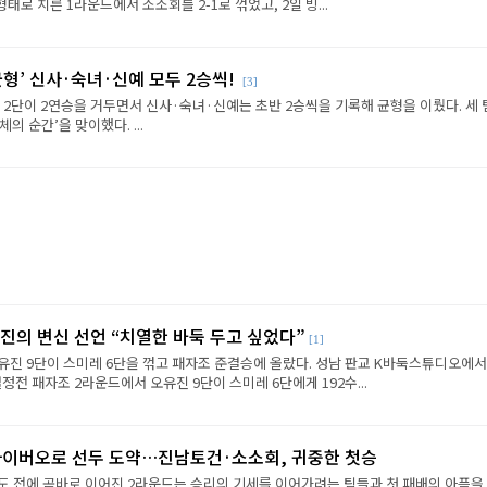
태로 치른 1라운드에서 소소회를 2-1로 꺾었고, 2일 빙...
균형’ 신사·숙녀·신예 모두 2승씩!
[3]
 2단이 2연승을 거두면서 신사·숙녀·신예는 초반 2승씩을 기록해 균형을 이뤘다. 세
체의 순간’을 맞이했다. ...
진의 변신 선언 “치열한 바둑 두고 싶었다”
[1]
유진 9단이 스미레 6단을 꺾고 패자조 준결승에 올랐다. 성남 판교 K바둑스튜디오에서
정전 패자조 2라운드에서 오유진 9단이 스미레 6단에게 192수...
사이버오로 선두 도약…진남토건·소소회, 귀중한 첫승
도 전에 곧바로 이어진 2라운드는 승리의 기세를 이어가려는 팀들과 첫 패배의 아픔을