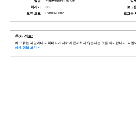
MapRequestHandler
알림
실제
oro
처리기
로그온
0x80070002
오류 코드
로그온 
추가 정보:
이 오류는 파일이나 디렉터리가 서버에 존재하지 않는다는 것을 의미합니다. 파일이
상세 정보 보기 »