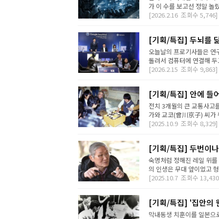
가 이 수를 보고선 정말 놀랐
[2026.2.16
조회수
5,746]
[기획/특집] 두뇌를 
오늘날의 프로기사들은 연구
돌려서 컴퓨터에 연결해 두고
[2026.2.15
조회수
9,863]
[기획/특집] 안에 들
전치 3개월의 큰 교통사고
가와 교코(曾川京子) 씨가 
[2025.10.9
조회수
8,329]
[기획/특집] 두번이나
숙명처럼 정해진 레일 위를 
의 인생은 무대 앞이었고 형
[2025.10.7
조회수
13,430
[기획/특집] '집안의
막내동생 치훈이를 일본으로