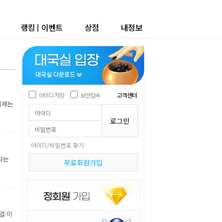
랭킹
|
이벤트
상점
내정보
아이디 저장
보안접속
고객센터
이제는
아이디/비밀번호 찾기
라는
무료회원가입
걸 이