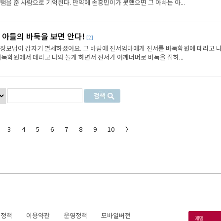
탬을 준 사람으로 기억된다. 만약에 손흥민이가 못했으면 그 아빠는 아...
 아들의 바둑을 보면 안다!
[2]
시던 장모님이 갑자기 별세하셨어요. 그 바람에 진서엄마에게 진서를 바둑학원에 데리고 
바둑학원에서 데리고 나와 놀게 하면서 진서가 어깨너머로 바둑을 접하...
3
4
5
6
7
8
9
10
〉
호정책
이용약관
운영정책
모바일버전