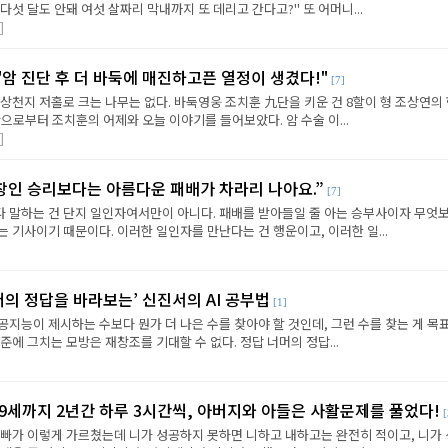
다섯 달도 안돼 여섯 살짜리 막내까지 또 데리고 간다고?" 또 어머니...
]
 "암 진단 후 더 바둑에 매진하고픈 열정이 생겼다!"
[7]
상천지 저홀로 크는 나무는 없다. 바둑영웅 조치훈 九단을 키운 건 8할이 형 조상연의
으로부터 조치훈의 어제와 오늘 이야기를 들어보았다. 암 수술 이...
]
창인 승리보다는 아름다운 패배가 차라리 나아요.”
[7]
 말하는 건 단지 일인자여서만이 아니다. 패배를 받아들일 줄 아는 승부사이자 무엇
 기사이기 때문이다. 이러한 일인자를 만난다는 건 행운이고, 이러한 일...
머의 정답을 바라보는’ 신진서의 AI 공부법
[1]
지능이 제시하는 수보다 뭔가 더 나은 수를 찾아야 할 것인데, 그런 수를 찾는 게 목
준에 그치는 모방은 재창조를 기대할 수 없다. 정답 너머의 정답...
 9세까지 2년간 하루 3시간씩, 아버지와 아들은 사활문제를 풀었다!
[
아빠가 이렇게 가르쳤는데 니가 성공하지 못하면 니하고 내하고는 완전히 적이고, 니가