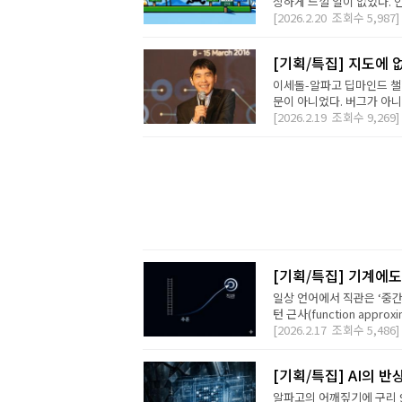
상하게 느낄 일이 없었다. 
[2026.2.20
조회수
5,987]
[기획/특집] 지도에 없
이세돌-알파고 딥마인드 챌
문이 아니었다. 버그가 아니라 
[2026.2.19
조회수
9,269]
[기획/특집] 기계에도
일상 언어에서 직관은 ‘중간
턴 근사(function appro
[2026.2.17
조회수
5,486]
[기획/특집] AI의 
알파고의 어깨짚기에 구리 