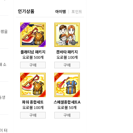
인기상품
아이템
포인트
그램을
플래티넘 패키지
겜바타 패키지
오로볼 500개
오로볼 100개
내 소
구매
구매
동생
파워 종합세트
스페셜종합세트A
오로볼 100개
오로볼 50개
구매
구매
이 터