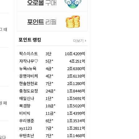
그 때
포인트 랭킹
더보기
팍스이스트
3단
10조4209억
자작나무♡
5단*
4조251억
뉴욕n뉴욕
4급*
2조6380억
운명아비켜
4단*
2조6138억
한솔현현로
7단*
2조1280억
충청도요정
24급*
1조8446억
매일신나
1단*
1조5691억
원 패
목검향
10급*
1조5020억
비비빅
11급*
1조4399억
우리영준
6단*
1조3534억
xyz123
7급*
1조2811억
무탄초난
7단*
1조1468억
오다