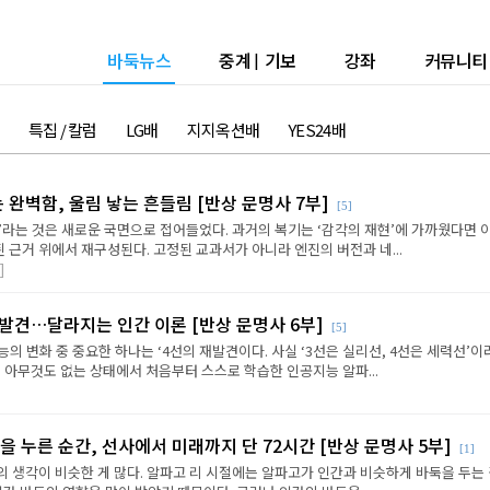
바둑뉴스
중계
|
기보
강좌
커뮤니티
특집 / 칼럼
LG배
지지옥션배
YES24배
는 완벽함, 울림 낳는 흔들림 [반상 문명사 7부]
[5]
’라는 것은 새로운 국면으로 접어들었다. 과거의 복기는 ‘감각의 재현’에 가까웠다면 
근거 위에서 재구성된다. 고정된 교과서가 아니라 엔진의 버전과 네...
]
재발견…달라지는 인간 이론 [반상 문명사 6부]
[5]
의 변화 중 중요한 하나는 ‘4선의 재발견이다. 사실 ‘3선은 실리선, 4선은 세력선’이
 아무것도 없는 상태에서 처음부터 스스로 학습한 인공지능 알파...
을 누른 순간, 선사에서 미래까지 단 72시간 [반상 문명사 5부]
[1]
의 생각이 비슷한 게 많다. 알파고 리 시절에는 알파고가 인간과 비슷하게 바둑을 두는 