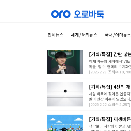
전체뉴스
세계 / 해외뉴스
국내 / 아마뉴스
[기획/특집] 감탄 낳
이제 바둑의 세계에서‘검토
확률·점수·영역의 수치화된 
[2026.2.23
조회수
10,700
[기획/특집] 4선의 
사람 바둑에 찾아온 인공지능
말이 인간 이론에 있었으나,
[2026.2.22
조회수
5,297]
[기획/특집] 재생버튼
생각보다 사람의 이론과 AI