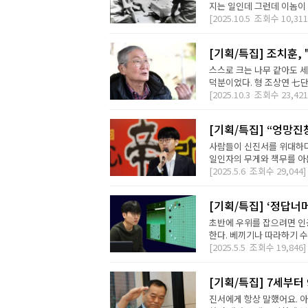
지는 일인데 그런데 이놈이 
[2025.10.5
조회수
10,311
[기획/특집] 조치훈,
스스로 크는 나무 같아도 세
덕분이었다. 형 조상연 七단
[2025.10.3
조회수
23,421
[기획/특집] “엉망진
사람들이 신진서를 위대하다
일인자의 무게와 책무를 아는
[2025.5.6
조회수
29,044]
[기획/특집] ‘정답너
초반에 우위를 잡으려면 인공
한다. 베끼기나 따라하기 수
[2025.5.5
조회수
19,846]
[기획/특집] 7세부터
진서에게 항상 말했어요. 