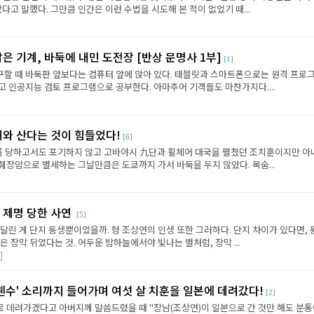
다고 말했다. 그만큼 인간은 이런 수법을 시도해 본 적이 없었기 때...
닮은 기계, 바둑에 내민 도전장 [반상 문명사 1부]
[1]
할 때 바둑판 앞보다는 컴퓨터 앞에 앉아 있다. 태블릿과 스마트폰으로는 원격 프로
 인공지능 검토 프로그램으로 공부한다. 아마추어 기객들도 마찬가지다....
어와 산다는 것이 힘들었다!
[6]
를 당하고서도 포기하지 않고 고바야시 九단과 휠체어 대국을 펼쳤던 조치훈이지만 아
췌장암으로 별세하는 그날만큼은 도쿄까지 가서 바둑을 두지 않았다. 목숨...
 제명 당한 사연
[5]
달린 게 단지 동생뿐이었을까. 형 조상연의 인생 또한 그러하다. 단지 차이가 있다면, 
은 장막 뒤였다는 것. 어두운 밤하늘에서야 빛나는 별처럼, 장막 ...
]
 웬수' 소리까지 들어가며 여섯 살 치훈을 일본에 데려갔다!
[2]
 데려가겠다고 아버지께 말씀드렸을 때 "장남(조상연)이 일본으로 간 것만 해도 분통