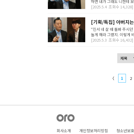
하면 내가 그래도 니한테 보
[2025.5.4
조회수
14,328]
[기획/특집] 아버지는
"진서 네 살 때 돌봐 주
놀게 해라 그랬지. 이렇게 
[2025.5.3
조회수
16,432]
〈
1
2
회사소개
개인정보처리방침
청소년보