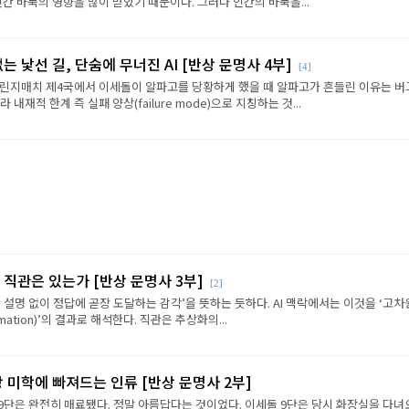
인간 바둑의 영향을 많이 받았기 때문이다. 그러나 인간의 바둑을...
는 낯선 길, 단숨에 무너진 AI [반상 문명사 4부]
[4]
린지매치 제4국에서 이세돌이 알파고를 당황하게 했을 때 알파고가 흔들린 이유는 버
내재적 한계 즉 실패 양상(failure mode)으로 지칭하는 것...
 직관은 있는가 [반상 문명사 3부]
[2]
 설명 없이 정답에 곧장 도달하는 감각’을 뜻하는 듯하다. AI 맥락에서는 이것을 ‘고차
ximation)’의 결과로 해석한다. 직관은 추상화의...
반상 미학에 빠져드는 인류 [반상 문명사 2부]
9단은 완전히 매료됐다. 정말 아름답다는 것이었다. 이세돌 9단은 당시 화장실을 다녀