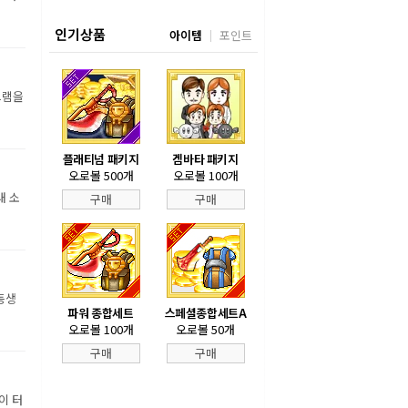
인기상품
아이템
포인트
그램을
플래티넘 패키지
겜바타 패키지
오로볼 500개
오로볼 100개
내 소
구매
구매
동생
파워 종합세트
스페셜종합세트A
오로볼 100개
오로볼 50개
구매
구매
이 터