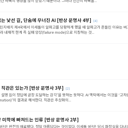
인간 바둑의 영향을 많이 받았기 때문이다. 그러나 인간의 바둑을...
는 낯선 길, 단숨에 무너진 AI [반상 문명사 4부]
[4]
린지매치 제4국에서 이세돌이 알파고를 당황하게 했을 때 알파고가 흔들린 이유는 버
내재적 한계 즉 실패 양상(failure mode)으로 지칭하는 것...
 직관은 있는가 [반상 문명사 3부]
[2]
 설명 없이 정답에 곧장 도달하는 감각’을 뜻하는 듯하다. AI 맥락에서는 이것을 ‘고차
ximation)’의 결과로 해석한다. 직관은 추상화의...
반상 미학에 빠져드는 인류 [반상 문명사 2부]
9단은 완전히 매료됐다. 정말 아름답다는 것이었다. 이세돌 9단은 당시 화장실을 다녀