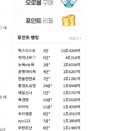
그 때
포인트 랭킹
더보기
팍스이스트
3단
10조4209억
자작나무♡
5단*
4조316억
뉴욕n뉴욕
2급*
2조6336억
운명아비켜
4단*
2조6207억
한솔현현로
7단*
2조1281억
충청도요정
24급*
1조8448억
매일신나
1단*
1조5707억
원 패
목검향
10급*
1조5020억
비비빅
11급*
1조4399억
우리영준
6단*
1조3553억
xyz123
7급*
1조2858억
무탄초난
6단*
1조1465억
오다