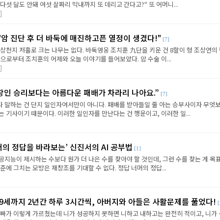
다섯 달도 안돼 여섯 살짜리 막내까지 또 데리고 간다고?" 또 어머니...
]
 "암 진단 후 더 바둑에 매진하고픈 열정이 생겼다!"
[7]
상천지 저홀로 크는 나무는 없다. 바둑영웅 조치훈 九단을 키운 건 8할이 형 조상연의
으로부터 조치훈의 어제와 오늘 이야기를 들어보았다. 암 수술 이...
]
창인 승리보다는 아름다운 패배가 차라리 나아요.”
[7]
 말하는 건 단지 일인자여서만이 아니다. 패배를 받아들일 줄 아는 승부사이자 무엇
 기사이기 때문이다. 이러한 일인자를 만난다는 건 행운이고, 이러한 일...
머의 정답을 바라보는’ 신진서의 AI 공부법
[1]
지능이 제시하는 수보다 뭔가 더 나은 수를 찾아야 할 것인데, 그런 수를 찾는 게 목
준에 그치는 모방은 재창조를 기대할 수 없다. 정답 너머의 정답...
 9세까지 2년간 하루 3시간씩, 아버지와 아들은 사활문제를 풀었다!
[
아빠가 이렇게 가르쳤는데 니가 성공하지 못하면 니하고 내하고는 완전히 적이고, 니가