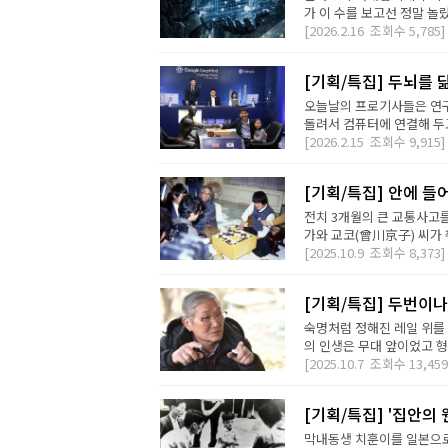
가 이 수를 보고선 정말 놀랐
[2026.2.16
조회수
5,785]
[기획/특집] 두뇌를 
오늘날의 프로기사들은 연구
돌려서 컴퓨터에 연결해 두고
[2026.2.15
조회수
9,915]
[기획/특집] 안에 들
전치 3개월의 큰 교통사고
가와 교코(曾川京子) 씨가 
[2025.10.9
조회수
8,373]
[기획/특집] 두번이나
숙명처럼 정해진 레일 위를 
의 인생은 무대 앞이었고 형
[2025.10.7
조회수
13,459
[기획/특집] '집안의
막내동생 치훈이를 일본으로