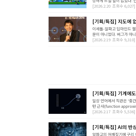
상하게 느낄 일이 없었다. 
[2026.2.20
조회수
6,027]
[기획/특집] 지도에 없
이세돌-알파고 딥마인드 챌
문이 아니었다. 버그가 아니라 
[2026.2.19
조회수
9,310]
[기획/특집] 기계에도
일상 언어에서 직관은 ‘중간
턴 근사(function appro
[2026.2.17
조회수
5,536]
[기획/특집] AI의 
알파고의 어깨짚기에 구리 