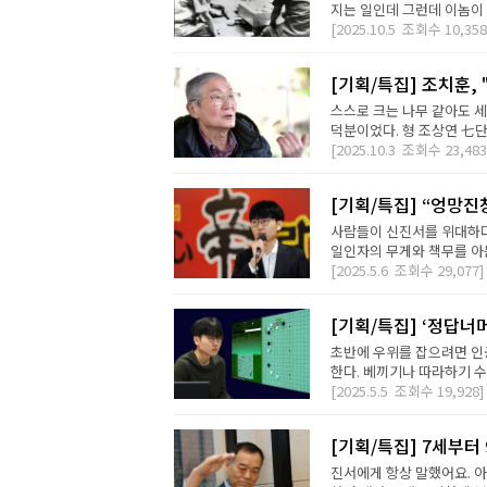
지는 일인데 그런데 이놈이 
[2025.10.5
조회수
10,358
[기획/특집] 조치훈,
스스로 크는 나무 같아도 세
덕분이었다. 형 조상연 七단
[2025.10.3
조회수
23,483
[기획/특집] “엉망진
사람들이 신진서를 위대하다
일인자의 무게와 책무를 아는
[2025.5.6
조회수
29,077]
[기획/특집] ‘정답너
초반에 우위를 잡으려면 인공
한다. 베끼기나 따라하기 수
[2025.5.5
조회수
19,928]
[기획/특집] 7세부터
진서에게 항상 말했어요. 