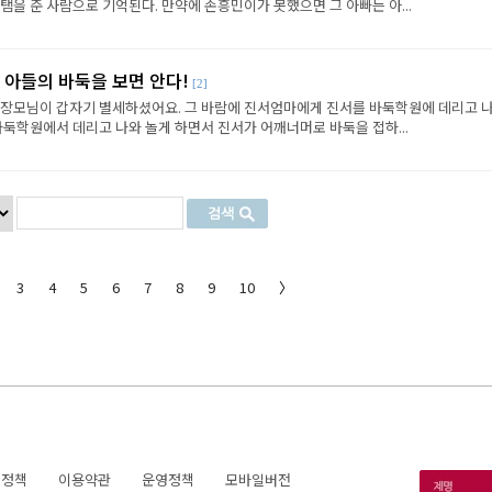
탬을 준 사람으로 기억된다. 만약에 손흥민이가 못했으면 그 아빠는 아...
 아들의 바둑을 보면 안다!
[2]
시던 장모님이 갑자기 별세하셨어요. 그 바람에 진서엄마에게 진서를 바둑학원에 데리고 
바둑학원에서 데리고 나와 놀게 하면서 진서가 어깨너머로 바둑을 접하...
3
4
5
6
7
8
9
10
〉
호정책
이용약관
운영정책
모바일버전