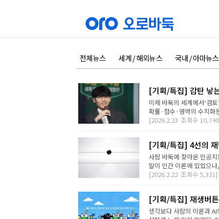
전체뉴스
세계 / 해외뉴스
국내 / 아마뉴스
[기획/특집] 감탄 낳
이제 바둑의 세계에서‘검토
확률·점수·영역의 수치화된 
[2026.2.23
조회수
10,740
[기획/특집] 4선의 
사람 바둑에 찾아온 인공지능
말이 인간 이론에 있었으나,
[2026.2.22
조회수
5,331]
[기획/특집] 재생버튼
생각보다 사람의 이론과 AI