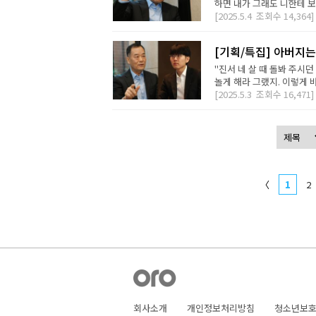
하면 내가 그래도 니한테 보
[2025.5.4
조회수
14,364]
[기획/특집] 아버지는
"진서 네 살 때 돌봐 주
놀게 해라 그랬지. 이렇게 
[2025.5.3
조회수
16,471]
〈
1
2
회사소개
개인정보처리방침
청소년보