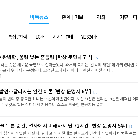
바둑뉴스
중계
|
기보
강좌
커뮤니티
특집 / 칼럼
LG배
지지옥션배
YES24배
는 완벽함, 울림 낳는 흔들림 [반상 문명사 7부]
[5]
’라는 것은 새로운 국면으로 접어들었다. 과거의 복기는 ‘감각의 재현’에 가까웠다면 
근거 위에서 재구성된다. 고정된 교과서가 아니라 엔진의 버전과 네...
]
재발견…달라지는 인간 이론 [반상 문명사 6부]
[5]
의 변화 중 중요한 하나는 ‘4선의 재발견이다. 사실 ‘3선은 실리선, 4선은 세력선’이
 아무것도 없는 상태에서 처음부터 스스로 학습한 인공지능 알파...
을 누른 순간, 선사에서 미래까지 단 72시간 [반상 문명사 5부]
[1]
의 생각이 비슷한 게 많다. 알파고 리 시절에는 알파고가 인간과 비슷하게 바둑을 두는 