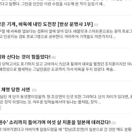
다고 말했다. 그만큼 인간은 이런 수법을 시도해 본 적이 없었기 때...
닮은 기계, 바둑에 내민 도전장 [반상 문명사 1부]
[1]
할 때 바둑판 앞보다는 컴퓨터 앞에 앉아 있다. 태블릿과 스마트폰으로는 원격 프로
 인공지능 검토 프로그램으로 공부한다. 아마추어 기객들도 마찬가지다....
어와 산다는 것이 힘들었다!
[6]
를 당하고서도 포기하지 않고 고바야시 九단과 휠체어 대국을 펼쳤던 조치훈이지만 아
췌장암으로 별세하는 그날만큼은 도쿄까지 가서 바둑을 두지 않았다. 목숨...
 제명 당한 사연
[5]
달린 게 단지 동생뿐이었을까. 형 조상연의 인생 또한 그러하다. 단지 차이가 있다면, 
은 장막 뒤였다는 것. 어두운 밤하늘에서야 빛나는 별처럼, 장막 ...
]
 웬수' 소리까지 들어가며 여섯 살 치훈을 일본에 데려갔다!
[2]
 데려가겠다고 아버지께 말씀드렸을 때 "장남(조상연)이 일본으로 간 것만 해도 분통