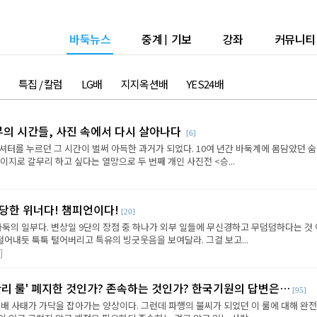
바둑뉴스
중계
|
기보
강좌
커뮤니티
특집 / 칼럼
LG배
지지옥션배
YES24배
승부의 시간들, 사진 속에서 다시 살아나다
[6]
셔터를 누르던 그 시간이 벌써 아득한 과거가 되었다. 10여 년간 바둑계에 몸담았던 
이지로 갈무리 하고 싶다는 열망으로 두 번째 개인 사진전 <승...
당한 위너다! 챔피언이다!
[20]
바둑의 일부다. 변상일 9단의 장점 중 하나가 외부 일들에 무신경하고 무덤덤하다는 것
 털어내듯 툭툭 털어버리고 특유의 빙긋웃음을 보여달라. 그걸 보고...
]
관리 룰' 폐지한 것인가? 존속하는 것인가? 한국기원의 답변은…
[95]
배 사태가 가닥을 잡아가는 양상이다. 그런데 파행의 불씨가 되었던 이 룰에 대해 완전