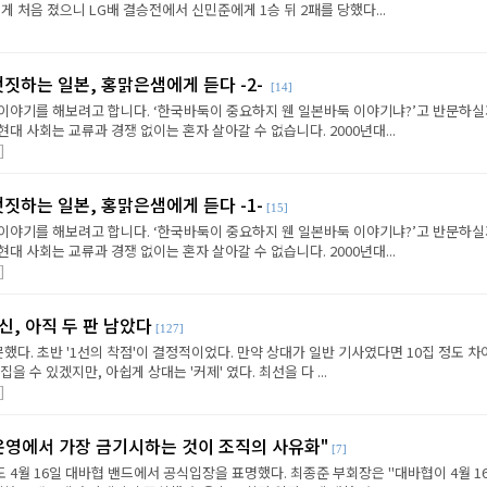
게 처음 졌으니 LG배 결승전에서 신민준에게 1승 뒤 2패를 당했다...
갯짓하는 일본, 홍맑은샘에게 듣다 -2-
[14]
이야기를 해보려고 합니다. ‘한국바둑이 중요하지 웬 일본바둑 이야기냐?’고 반문하
대 사회는 교류과 경쟁 없이는 혼자 살아갈 수 없습니다. 2000년대...
]
갯짓하는 일본, 홍맑은샘에게 듣다 -1-
[15]
이야기를 해보려고 합니다. ‘한국바둑이 중요하지 웬 일본바둑 이야기냐?’고 반문하
대 사회는 교류과 경쟁 없이는 혼자 살아갈 수 없습니다. 2000년대...
]
신, 아직 두 판 남았다
[127]
했다. 초반 '1선의 착점'이 결정적이었다. 만약 상대가 일반 기사였다면 10집 정도 차
을 수 있겠지만, 아쉽게 상대는 '커제' 였다. 최선을 다 ...
]
 운영에서 가장 금기시하는 것이 조직의 사유화"
[7]
4월 16일 대바협 밴드에서 공식입장을 표명했다. 최종준 부회장은 "대바협이 4월 1