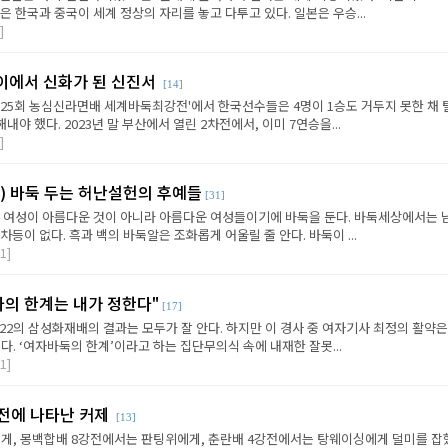
은 한국과 중국이 세계 정상의 자리를 놓고 다투고 있다. 일본은 우승...
]
이에서 신화가 된 신진서
[14]
제25회 농심신라면배 세계바둑최강전'에서 한국선수들은 4명이 1승도 거두지 못한 채 
내야 했다. 2023년 말 부산에서 열린 2차전에서, 이미 7연승을...
]
) 바둑 두는 허난설헌의 후예들
[31]
는 여성이 아름다운 것이 아니라 아름다운 여성들이기에 바둑을 둔다. 바둑세상에서는 
등이 없다. 흑과 백의 바둑알은 조화롭게 어울릴 줄 안다. 바둑이 ...
1]
나의 한계는 내가 정한다"
[17]
22의 삼성화재배의 결과는 모두가 잘 안다. 하지만 이 경사 중 여자기사 최정의 활약은
다. ‘여자바둑의 한계’이라고 하는 집단무의식 속에 내재한 잘못...
1]
원전에 나타난 커제
[13]
게, 몽백합배 8강전에서는 판팅위에게, 춘란배 4강전에서는 탕웨이싱에게 덜미를 잡