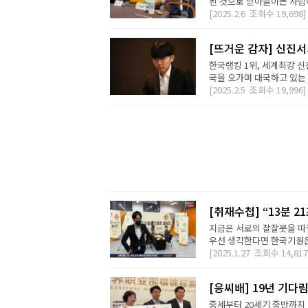
된 것으로 받아들이는 사람이
[2025.2.6
조회수
19,698]
[뜨거운 감자] 신진서가
한국랭킹 1위, 세계최강 신
국을 오가며 대국하고 있는 
[2025.2.5
조회수
19,996]
[취재수첩] “13분 2
지금은 서로의 잘잘못을 따질
우선 생각한다면 한국기원은
[2025.1.27
조회수
14,817
[응씨배] 19년 기다
중세부터 20세기 중반까지