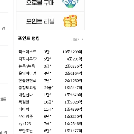
 양
포인트 랭킹
더보기
팍스이스트
3단
10조4209억
자작나무♡
5단*
4조295억
뉴욕n뉴욕
3급*
2조6336억
운명아비켜
4단*
2조6164억
한솔현현로
7단*
2조1280억
충청도요정
24급*
1조8447억
매일신나
1단*
1조5678억
장래를
목검향
10급*
1조5020억
비비빅
11급*
1조4399억
우리영준
6단*
1조3550억
xyz123
7급*
1조2846억
무탄초난
6단*
1조1477억
고 위