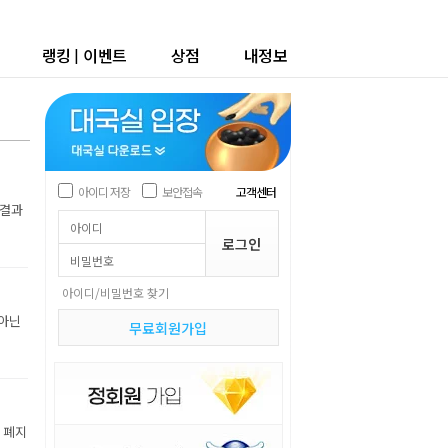
랭킹
|
이벤트
상점
내정보
아이디 저장
보안접속
고객센터
숨결과
아이디/비밀번호 찾기
 아닌
무료회원가입
 폐지