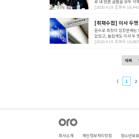
로 내 반론 글들을 모두 삭
[2020.4.19
조회수
18,443
[취재수첩] 이사 두
윤수로 회장의 입장문에는 
없었고, 놀랍게도 이사 두 
[2020.4.19
조회수
18,867
〈
1
2
회사소개
개인정보처리방침
청소년보