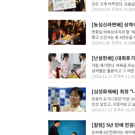
상은 크게 바뀌었다. 오늘날
[2024.9.24
조회수
15,659
[농심신라면배] 상하
한중일 바둑삼국지라 할 '
했고 신진서는 총 6연승을 해
[2024.2.28
조회수
21,568
[난설헌배] (대회후기
거듭 얘기한다. 바둑을 두
성차별은 물론이고 그 어떤 차
[2023.11.13
조회수
11,01
[삼성화재배] 최정 "
감동의 도가니었던 이번 20
인상 깊었고, 되짚어보고 싶
[2022.11.12
조회수
15,07
[칼럼] 5년 만에 천
응씨배 8강전에서는 셰커에