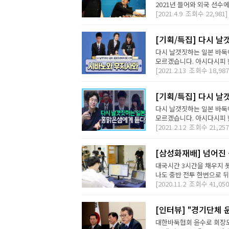
2021년 들어와 외국 선수에
[2021.4.9
조회수
22,981]
[기획/특집] 다시 날
다시 날갯짓하는 일본 바둑
모르겠습니다. 아시다시피 현
[2021.2.13
조회수
18,987
[기획/특집] 다시 날
다시 날갯짓하는 일본 바둑
모르겠습니다. 아시다시피 현
[2021.2.12
조회수
21,257
[삼성화재배] 넘어진 
대국시간 3시간을 채우지 못
나도 중반 전투 한번으로 뒤집
[2020.11.2
조회수
41,050
[인터뷰] "경기단체
대한바둑협회 윤수로 회장도 