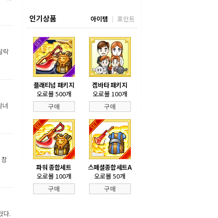
인기상품
아이템
포인트
탈락
플래티넘 패키지
겜바타 패키지
오로볼 500개
오로볼 100개
남녀
구매
구매
 참
파워 종합세트
스페셜종합세트A
오로볼 100개
오로볼 50개
구매
구매
혔다.