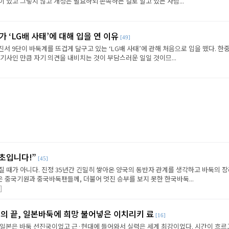
 있고 그렇지 않고 개정은 필요하되 존속하는 걸로 알고 있는 사람...
 ‘LG배 사태’에 대해 입을 연 이유
[49]
진서 9단이 바둑계를 뜨겁게 달구고 있는 ‘LG배 사태’에 관해 처음으로 입을 뗐다. 한중
기사인 만큼 자기 의견을 내비치는 것이 부담스러운 일일 것이므...
1초입니다!”
[45]
 때가 아니다. 진정 35년간 긴밀히 쌓아온 양국의 동반자 관계를 생각하고 바둑의 
 중국기원과 중국바둑팬들께, 더불어 멋진 승부를 보지 못한 한국바둑...
]
림의 끝, 일본바둑에 희망 불어넣은 이치리키 료
[16]
 일본은 바둑 선진국이었고 근·현대에 들어와서 실력은 세계 최강이었다. 시간이 흐르