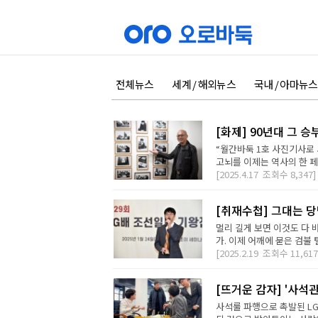
전체뉴스
세계 / 해외뉴스
국내 / 아마뉴스
[화제] 90년대 그 
“월간바둑 1호 사진기사로 
고뇌를 이제는 역사의 한 페
[2025.4.17
조회수
8,347]
[취재수첩] 그대는 당
멀리 길게 보면 이것도 다 
가. 이제 어깨에 묻은 검불
[2025.2.19
조회수
11,617
[뜨거운 감자] '사석
사석룰 파행으로 촉발된 LG