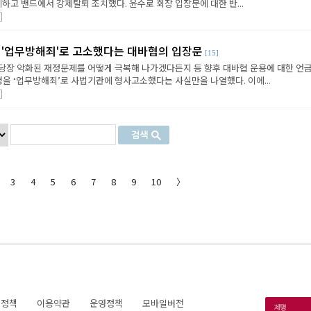
제하고 밴드에서 강제탈퇴 조치했다. 윤수로 회장 입장문에 대한 반...
]
명 '업무방해죄'로 고소했다는 대바협의 입장문
[15]
당장 악화된 재정문제를 어떻게 극복해 나가겠다든지 등 향후 대바협 운용에 대한 언
명을 ‘업무방해죄’로 사법기관에 형사고소했다는 사실만을 나열했다. 이에...
]
3
4
5
6
7
8
9
10
〉
호정책
이용약관
운영정책
모바일버전