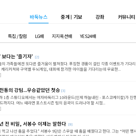
바둑뉴스
중계
|
기보
강좌
커뮤니티
특집 / 칼럼
LG배
지지옥션배
YES24배
' 보다는 '즐기자'
[2]
의 가족들에겐 또다른 즐거움이 펼쳐졌다. 푸짐한 경품이 걸린 각종 이벤트가 기다리
 캐리커쳐와 구역별 두뇌게임, 대회에 참가한 아이들을 기다리는데 무료한...
]
전통의 강팀...우승같았던 첫승
[3]
지하 1층 스튜디오에서는 여자바둑리그 10라운드(인제 하늘내린 - 포스코케미칼)가 진
드까지다. 여느 때라면 포스트시즌 팀의 윤곽이 드러나야 할 시점...
]
년 전 비밀, 서봉수 이제는 말한다
[9]
 먹고 나선 춤을 추었다.” 서봉수 9단은 스무살 때 춤을 배웠다고 한다. 그는 “어떤 