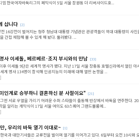
 엠디엠 한국여자바둑리그의 폐막식이 5일 서울 잠원동 더 리버사이드호...
렇게 삽니다
[2]
왕전 16강전이 벌어지는 청주 청남대 대통령 기념관은 관광객들이 역대 대통령의 사진
 간접 체험해 볼 수 있게 해 놨다. 둘러봤다. ...
 명사 이세돌, 베르베르·조지 부시와의 만남
[33]
후 이세돌 9단은 세계적 명사가 됐다. 지난 17일 서울 장충동 호텔신라에서 열린 아
세계 명사 134명이 참석해 인공지능의 미래에 대해 열띤 논쟁을 ...
]
 "미인계로 승부하니 결혼하신 분 사절이요"
[21]
그엔 서로 우열을 가리기 어려운 수퍼 스타들이 출동해 반상에서 바둑을 연주한다. 201
작을 알리는 개막식이 17일 서울 여의도 63스퀘어 그랜드볼룸에...
]
만, 우리의 바둑 열기 이대로~
[1]
 한국과 대만기사들은 교류전을 벌이며 열기를 이어가고 있다. 6일부터 오전 10시와 