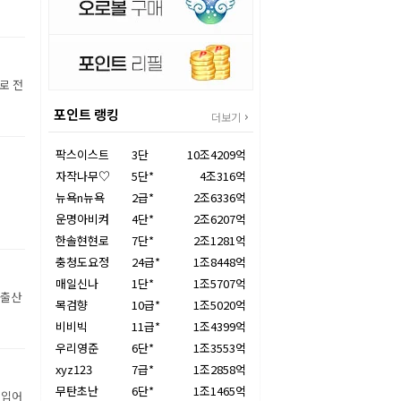
로 전
포인트 랭킹
더보기
팍스이스트
3단
10조4209억
자작나무♡
5단*
4조316억
뉴욕n뉴욕
2급*
2조6336억
운명아비켜
4단*
2조6207억
한솔현현로
7단*
2조1281억
충청도요정
24급*
1조8448억
매일신나
1단*
1조5707억
월출산
목검향
10급*
1조5020억
비비빅
11급*
1조4399억
우리영준
6단*
1조3553억
xyz123
7급*
1조2858억
무탄초난
6단*
1조1465억
 입어