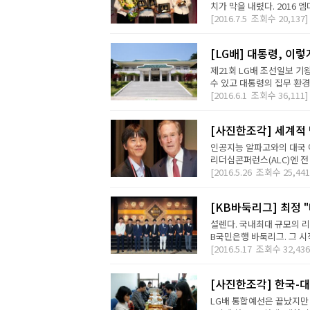
치가 막을 내렸다. 2016
[2016.7.5
조회수
20,137]
[LG배] 대통령, 이
제21회 LG배 조선일보 기
수 있고 대통령의 집무 환경을
[2016.6.1
조회수
36,111]
[사진한조각] 세계적
인공지능 알파고와의 대국 이
리더십콘퍼런스(ALC)엔 전 
[2016.5.26
조회수
25,441
[KB바둑리그] 최정
설렌다. 국내최대 규모의 리
B국민은행 바둑리그. 그 시
[2016.5.17
조회수
32,436
[사진한조각] 한국-대
LG배 통합예선은 끝났지만