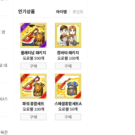
인기상품
아이템
포인트
 댄
플래티넘 패키지
겜바타 패키지
오로볼 500개
오로볼 100개
로 대
구매
구매
63스
파워 종합세트
스페셜종합세트A
오로볼 100개
오로볼 50개
구매
구매
바둑잔