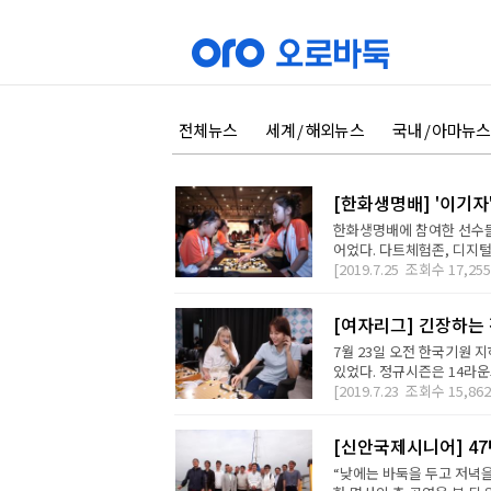
전체뉴스
세계 / 해외뉴스
국내 / 아마뉴스
[한화생명배] '이기자
한화생명배에 참여한 선수들
어었다. 다트체험존, 디지털
[2019.7.25
조회수
17,255
[여자리그] 긴장하는 
7월 23일 오전 한국기원 
있었다. 정규시즌은 14라운
[2019.7.23
조회수
15,862
[신안국제시니어] 47
“낮에는 바둑을 두고 저녁을