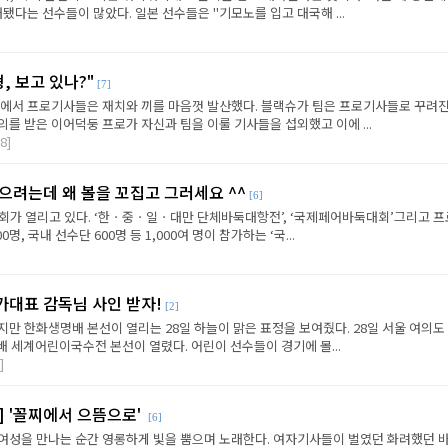
래됐다는 선수들이 많았다. 일본 선수들은 "기모노를 입고 대국해 ...
, 보고 있나?"
[7]
상’에서 프로기사들은 재치와 끼를 마음껏 발산했다. 블랙슈가 팀은 프로기사들로 꾸려진
를 받은 이어덕둥 프로가 자신과 팀을 이룰 기사들을 섭외했고 이에 ...
8]
으려는데 왜 볼을 꼬집고 그러세요 ^^
[6]
대회가 열리고 있다. ‘한ㆍ중ㆍ일ㆍ대만 단체바둑대항전’, ‘국제페어바둑대회’그리고 프
명, 국내 선수단 600명 등 1,000여 명이 참가하는 ‘국...
가대표 감독님 사인 받자!
[2]
만 한화생명배 본선이 열리는 28일 하늘이 맑은 표정을 보여줬다. 28일 서울 여의도 
 세계어린이국수전 본선이 열렸다. 어린이 선수들이 경기에 몰...
]
 '꼴찌에서 으뜸으로'
[6]
여성을 만나는 순간 영롱하게 빛을 뿜으며 노래한다. 여자기사들이 벌였던 화려했던 