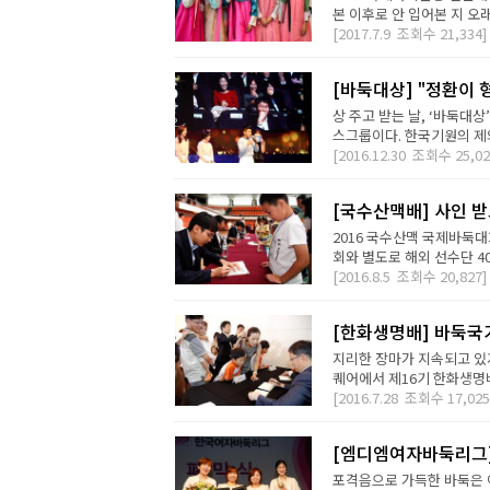
본 이후로 안 입어본 지 오
[2017.7.9
조회수
21,334]
[바둑대상] "정환이 형
상 주고 받는 날, ‘바둑대
스그룹이다. 한국기원의 제의
[2016.12.30
조회수
25,02
[국수산맥배] 사인 받
2016 국수산맥 국제바둑
회와 별도로 해외 선수단 400
[2016.8.5
조회수
20,827]
[한화생명배] 바둑국
지리한 장마가 지속되고 있지
퀘어에서 제16기 한화생명배
[2016.7.28
조회수
17,025
[엠디엠여자바둑리그]
포격음으로 가득한 바둑은 