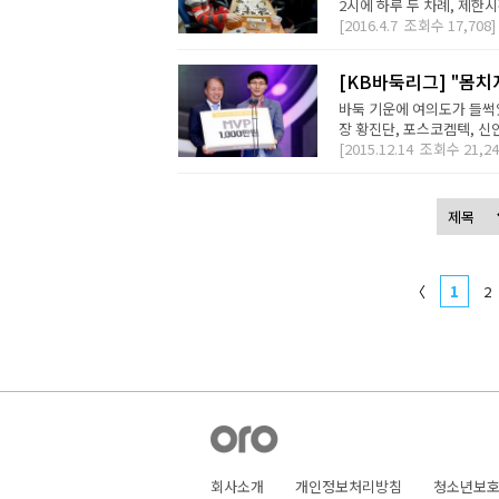
2시에 하루 두 차례, 제한시
[2016.4.7
조회수
17,708]
[KB바둑리그] "몸치
바둑 기운에 여의도가 들썩였다
장 황진단, 포스코켐텍, 신
[2015.12.14
조회수
21,24
〈
1
2
회사소개
개인정보처리방침
청소년보