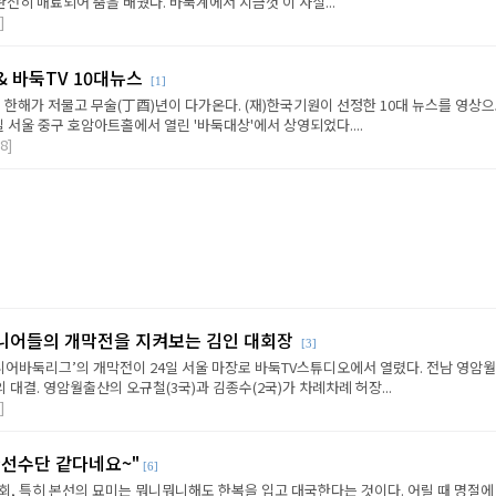
완전히 매료되어 춤을 배웠다. 바둑계에서 지금껏 이 사실...
]
 & 바둑TV 10대뉴스
[1]
한해가 저물고 무술(丁酉)년이 다가온다. (재)한국기원이 선정한 10대 뉴스를 영상으
일 서울 중구 호암아트홀에서 열린 '바둑대상'에서 상영되었다....
8]
니어들의 개막전을 지켜보는 김인 대회장
[3]
시니어바둑리그’의 개막전이 24일 서울 마장로 바둑TV스튜디오에서 열렸다. 전남 영암
대결. 영암월출산의 오규철(3국)과 김종수(2국)가 차례차례 허장...
]
한선수단 같다네요~"
[6]
회, 특히 본선의 묘미는 뭐니뭐니해도 한복을 입고 대국한다는 것이다. 어릴 때 명절에