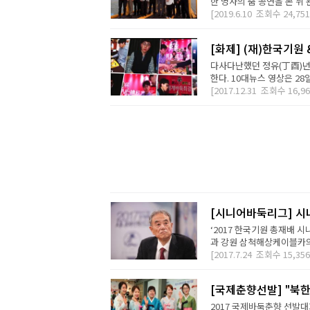
한 명사의 춤 공연을 본 뒤 
[2019.6.10
조회수
24,751
[화제] (재)한국기원
다사다난했던 정유(丁酉)년 
한다. 10대뉴스 영상은 28
[2017.12.31
조회수
16,96
[시니어바둑리그] 시
‘2017 한국기원 총재배 
과 강원 삼척해상케이블카의 
[2017.7.24
조회수
15,356
[국제춘향선발] "북
2017 국제바둑춘향 선발대