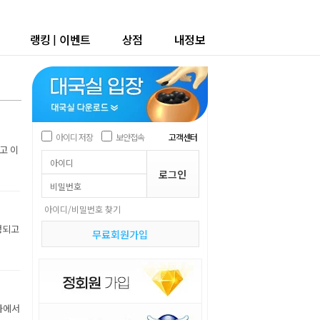
랭킹
|
이벤트
상점
내정보
아이디 저장
보안접속
고객센터
고 이
아이디/비밀번호 찾기
행되고
무료회원가입
행사에서