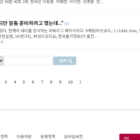
간 40분 40초 3회. 한국은 이동훈·이태현·이지현·김명훈·안...
지만 말춤 준비하려고 했는데..."
[8]
. 한해의 대미를 장식하는 바둑리그 폐막식이다. 9개팀(티브로드, CJ E&M, Kixx,
안천일염, SK엔크린, 화성시코리요, 한국물가정보)이 출전...
4]
3
4
5
6
7
8
9
10
〉
호정책
이용약관
운영정책
모바일버전