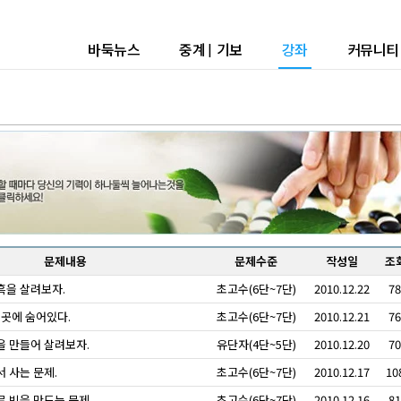
바둑뉴스
중계
|
기보
강좌
커뮤니티
문제내용
문제수준
작성일
조
흑을 살려보자.
초고수(6단~7단)
2010.12.22
78
 곳에 숨어있다.
초고수(6단~7단)
2010.12.21
76
 만들어 살려보자.
유단자(4단~5단)
2010.12.20
70
 사는 문제.
초고수(6단~7단)
2010.12.17
10
 빅을 만드는 문제.
초고수(6단~7단)
2010.12.16
81