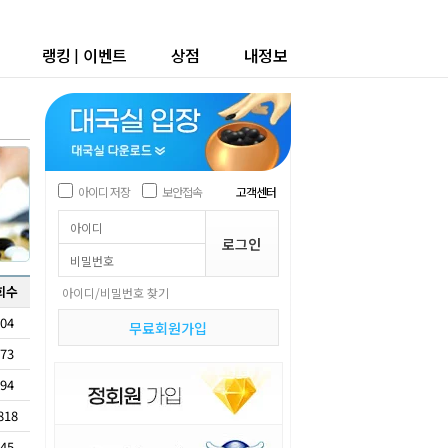
랭킹
|
이벤트
상점
내정보
아이디 저장
보안접속
고객센터
회수
아이디/비밀번호 찾기
04
무료회원가입
73
94
818
45