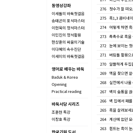
동영상강좌
276
첫수가 잘 떠오
이세돌의 바둑첫걸음
275
흑1,3 콤비네
송태곤의 포석마스터
274
어떻게 하면 흑
이현욱의 정석마스터
이민진의 정석활용
273
촉촉수로 흑을 
한상훈의 싸움의기술
272
눈에 보이는 첫
이다혜의 속수진단
271
버림돌 활용으로
이세미의 바둑첫걸음
270
알뜰하게 두집을
영어로 배우는 바둑
269
맥을 찾으면 살
Baduk & Korea
268
실전에서 나올 
Opening
Practical reading
267
백의 숨통을 끊
266
백 집에서 패를
바둑서당 시리즈
265
흑을 살려보세
조훈현 특강
이창호 특강
264
계산에 없던 묘
263
흰트는 흑이 눈
한국기원 도서