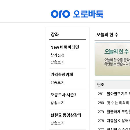
강좌
오늘의 한 수
New 바둑비타민
참가신청
방송보기
기력측정카페
방송보기
번호
281
몰아떨구기로 
오공도사 시즌2
방송보기
280
첫 수는 의외의
279
알뜰하게 두집을
한철균 동영상강좌
278
자충을 이용해서
방송보기
277
최선의 수순으로