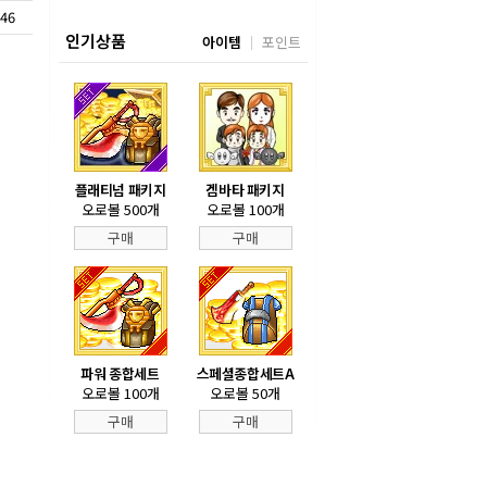
46
인기상품
아이템
포인트
플래티넘 패키지
겜바타 패키지
오로볼 500개
오로볼 100개
구매
구매
파워 종합세트
스페셜종합세트A
오로볼 100개
오로볼 50개
구매
구매