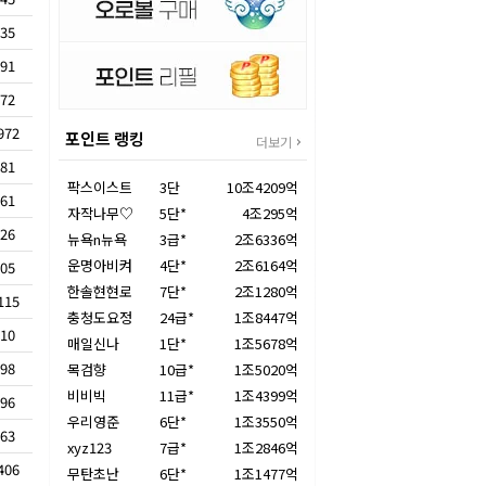
35
91
72
972
포인트 랭킹
더보기
81
팍스이스트
3단
10조4209억
61
자작나무♡
5단*
4조295억
26
뉴욕n뉴욕
3급*
2조6336억
운명아비켜
4단*
2조6164억
05
한솔현현로
7단*
2조1280억
115
충청도요정
24급*
1조8447억
10
매일신나
1단*
1조5678억
98
목검향
10급*
1조5020억
비비빅
11급*
1조4399억
96
우리영준
6단*
1조3550억
63
xyz123
7급*
1조2846억
406
무탄초난
6단*
1조1477억