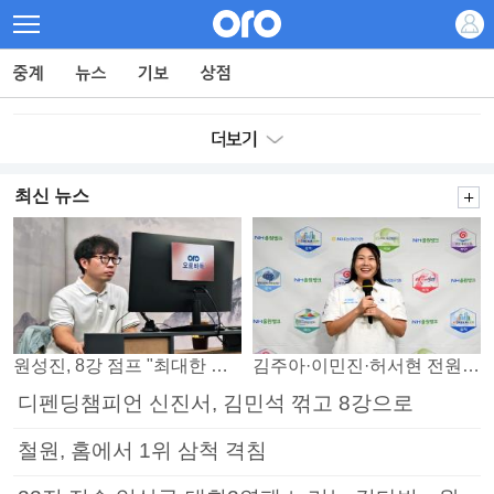
최신 뉴스
원성진, 8강 점프 "최대한 승자조에서 버티겠다"
김주아·이민진·허서현 전원 승리… 평택, 부안 꺾고 5연승
디펜딩챔피언 신진서, 김민석 꺾고 8강으로
철원, 홈에서 1위 삼척 격침