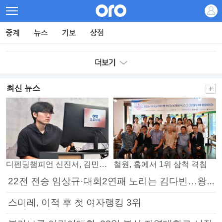
최신 뉴스
디펜딩챔피언 신진서, 김민석 꺾고 8강으로
철원, 홈에서 1위 삼척 격침
22전 전승 임상규·대회2연패 노리는 김다빈…왕중왕전 16강 7일부터
스미레, 이적 후 첫 여자랭킹 3위