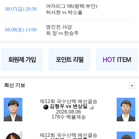
여자리그 9R(평택:부안)
08.07(금) 20:30
허서현 vs 박소율
명인전 16강
08.08(토) 13:00
최 정 vs 한승주
최신 기보
제12회 국수산맥 예선결승
김형우 vs 변상일
2026.08.06
178수 백불계승
제12회 국수산맥 예선결승