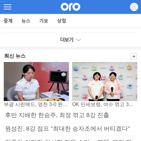
최신 뉴스
부광 시린메드, 영천 3-0 완파하며 4연패 탈출
OK 만세보령, 여수 꺾고 3연패 탈출
후반 지배한 한승주, 최정 꺾고 8강 진출
원성진, 8강 점프 "최대한 승자조에서 버티겠다"