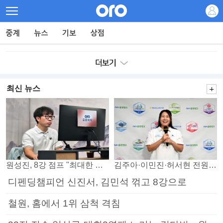
최신 뉴스
원성진, 8강 점프 "최대한 승자조에서 버티겠다"
김주아·이민진·허서현 전원 승리… 평택, 부안 꺾고 5연승
디펜딩챔피언 신진서, 김민석 꺾고 8강으로
철원, 홈에서 1위 삼척 격침