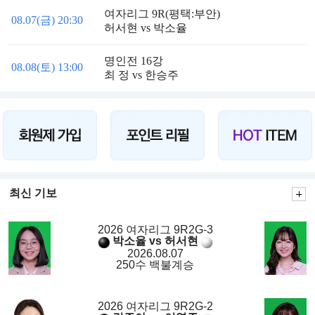
여자리그 9R(평택:부안)
08.07(금) 20:30
허서현 vs 박소율
명인전 16강
08.08(토) 13:00
최 정 vs 한승주
최신 기보
2026 여자리그 9R2G-3
박소율 vs 허서현
2026.08.07
250수 백불계승
2026 여자리그 9R2G-2