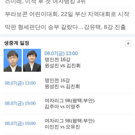
스미레, 이적 후 첫 여자랭킹 3위
부라보콘 어린이대회, 22일 부산 지역대회로 시작
막판 형세판단이 승부 갈랐다…강유택, 8강 진출
생중계 일정
08.07(금) 13:00
명인전 16강
원성진 vs 김진휘
명인전 16강
08.07(금) 13:00
원성진 vs 김진휘
여자리그 9R(평택:부안)
08.07(금) 19:00
김주아 vs 이영주
여자리그 9R(평택:부안)
08.07(금) 19:00
이민진 vs 오유진