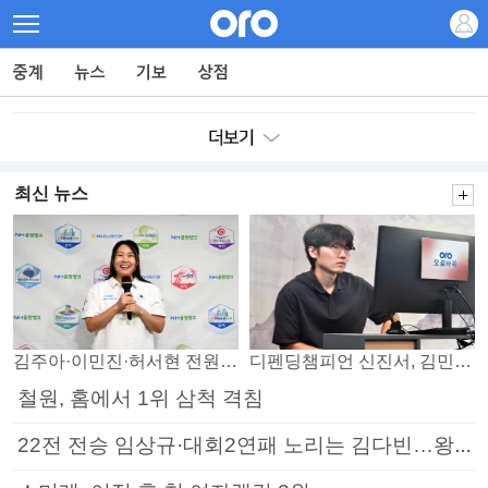
최신 뉴스
김주아·이민진·허서현 전원 승리… 평택, 부안 꺾고 5연승
디펜딩챔피언 신진서, 김민석 꺾고 8강으로
철원, 홈에서 1위 삼척 격침
22전 전승 임상규·대회2연패 노리는 김다빈…왕중왕전 16강 7일부터