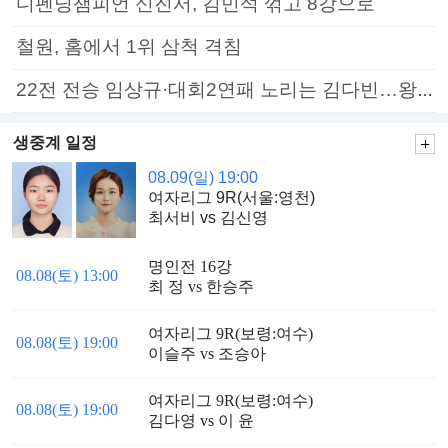
디펜딩챔피언 신진서, 김민석 꺾고 8강으로
철원, 홈에서 1위 삼척 격침
22전 전승 임상규·대회2연패 노리는 김다빈…왕중왕전 16강 7일부터
생중계 일정
08.09(일) 19:00
여자리그 9R(서울:영천)
최서비 vs 김신영
명인전 16강
08.08(토) 13:00
최 정 vs 한승주
여자리그 9R(보령:여수)
08.08(토) 19:00
이슬주 vs 조승아
여자리그 9R(보령:여수)
08.08(토) 19:00
김다영 vs 이 윤