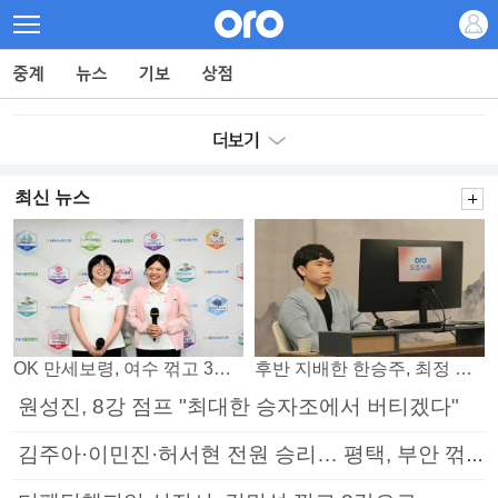
최신 뉴스
OK 만세보령, 여수 꺾고 3연패 탈출
후반 지배한 한승주, 최정 꺾고 8강 진출
원성진, 8강 점프 "최대한 승자조에서 버티겠다"
김주아·이민진·허서현 전원 승리… 평택, 부안 꺾고 5연승