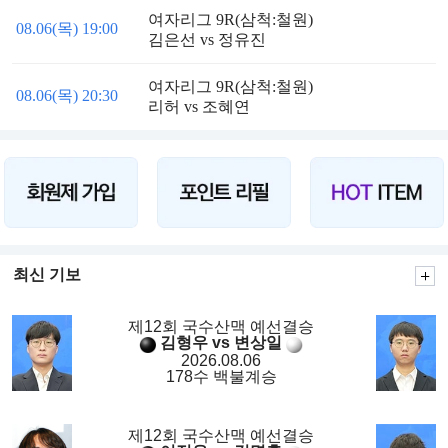
여자리그 9R(삼척:철원)
08.06(목) 19:00
김은선 vs 정유진
여자리그 9R(삼척:철원)
08.06(목) 20:30
리허 vs 조혜연
최신 기보
제12회 국수산맥 예선결승
김형우 vs 변상일
2026.08.06
178수 백불계승
제12회 국수산맥 예선결승