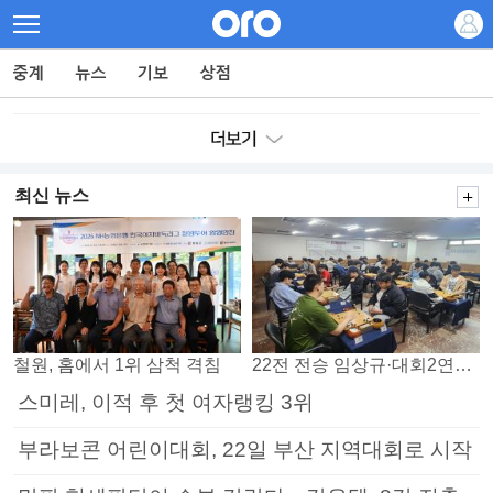
최신 뉴스
철원, 홈에서 1위 삼척 격침
22전 전승 임상규·대회2연패 노리는 김다빈…왕중왕전 16강 7일부터
스미레, 이적 후 첫 여자랭킹 3위
부라보콘 어린이대회, 22일 부산 지역대회로 시작