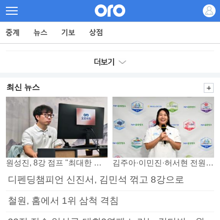
최신 뉴스
원성진, 8강 점프 "최대한 승자조에서 버티겠다"
김주아·이민진·허서현 전원 승리… 평택, 부안 꺾고 5연승
디펜딩챔피언 신진서, 김민석 꺾고 8강으로
철원, 홈에서 1위 삼척 격침