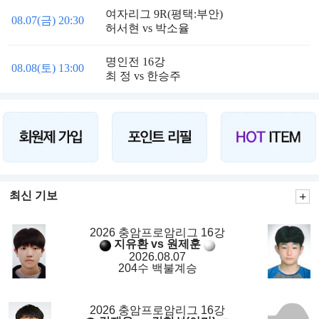
여자리그 9R(평택:부안)
08.07(금) 20:30
허서현 vs 박소율
명인전 16강
08.08(토) 13:00
최 정 vs 한승주
최신 기보
2026 충암프로암리그 16강
지유환 vs 원제훈
2026.08.07
204수 백불계승
2026 충암프로암리그 16강