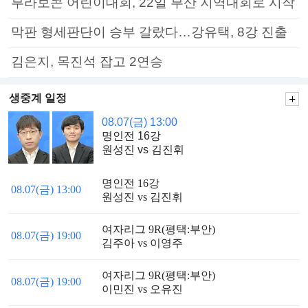
부라보콘 어린이대회, 22일 부산 지역대회로 시작
막판 형세판단이 승부 갈랐다…강유택, 8강 진출
김은지, 목진석 잡고 2연승
생중계 일정
08.07(금) 13:00
명인전 16강
원성진 vs 김진휘
명인전 16강
08.07(금) 13:00
원성진 vs 김진휘
여자리그 9R(평택:부안)
08.07(금) 19:00
김주아 vs 이영주
여자리그 9R(평택:부안)
08.07(금) 19:00
이민진 vs 오유진