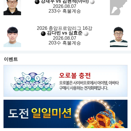
강재우 vs 김현석(아마)
2026.08.07
233수 흑불계승
2026 충암프로암리그 16강
김다빈 vs 심효준
2026.08.07
203수 흑불계승
이벤트