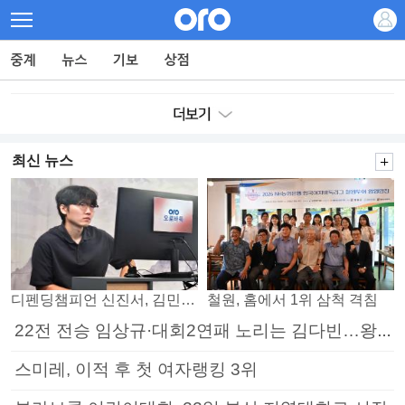
최신 뉴스
디펜딩챔피언 신진서, 김민석 꺾고 8강으로
철원, 홈에서 1위 삼척 격침
22전 전승 임상규·대회2연패 노리는 김다빈…왕중왕전 16강 7일부터
스미레, 이적 후 첫 여자랭킹 3위