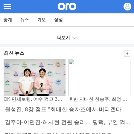
최신 뉴스
OK 만세보령, 여수 꺾고 3연패 탈출
후반 지배한 한승주, 최정 꺾고 8강 진출
원성진, 8강 점프 "최대한 승자조에서 버티겠다"
김주아·이민진·허서현 전원 승리… 평택, 부안 꺾고 5연승