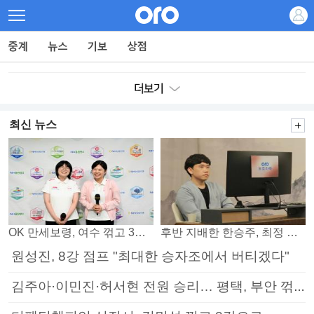
최신 뉴스
OK 만세보령, 여수 꺾고 3연패 탈출
후반 지배한 한승주, 최정 꺾고 8강 진출
원성진, 8강 점프 "최대한 승자조에서 버티겠다"
김주아·이민진·허서현 전원 승리… 평택, 부안 꺾고 5연승