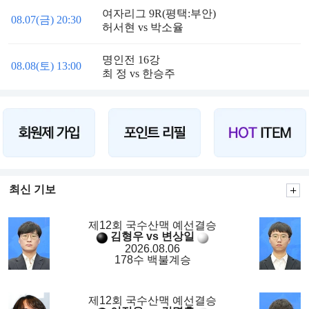
여자리그 9R(평택:부안)
08.07(금) 20:30
허서현 vs 박소율
명인전 16강
08.08(토) 13:00
최 정 vs 한승주
최신 기보
제12회 국수산맥 예선결승
김형우 vs 변상일
2026.08.06
178수 백불계승
제12회 국수산맥 예선결승