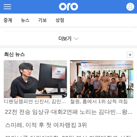
최신 뉴스
디펜딩챔피언 신진서, 김민석 꺾고 8강으로
철원, 홈에서 1위 삼척 격침
22전 전승 임상규·대회2연패 노리는 김다빈…왕중왕전 16강 7일부터
스미레, 이적 후 첫 여자랭킹 3위