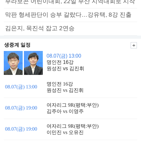
부라보콘 어린이대회, 22일 부산 지역대회로 시작
막판 형세판단이 승부 갈랐다…강유택, 8강 진출
김은지, 목진석 잡고 2연승
생중계 일정
08.07(금) 13:00
명인전 16강
원성진 vs 김진휘
명인전 16강
08.07(금) 13:00
원성진 vs 김진휘
여자리그 9R(평택:부안)
08.07(금) 19:00
김주아 vs 이영주
여자리그 9R(평택:부안)
08.07(금) 19:00
이민진 vs 오유진