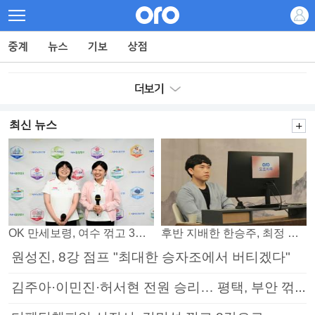
최신 뉴스
OK 만세보령, 여수 꺾고 3연패 탈출
후반 지배한 한승주, 최정 꺾고 8강 진출
원성진, 8강 점프 "최대한 승자조에서 버티겠다"
김주아·이민진·허서현 전원 승리… 평택, 부안 꺾고 5연승