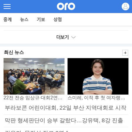
최신 뉴스
22전 전승 임상규·대회2연패 노리는 김다빈…왕중왕전 16강 7일부터
스미레, 이적 후 첫 여자랭킹 3위
부라보콘 어린이대회, 22일 부산 지역대회로 시작
막판 형세판단이 승부 갈랐다…강유택, 8강 진출