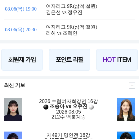
여자리그 9R(삼척:철원)
08.06(목) 19:00
김은선 vs 정유진
여자리그 9R(삼척:철원)
08.06(목) 20:30
리허 vs 조혜연
최신 기보
2026 수협여자최강전 16강
조승아 vs 오유진
2026.08.05
212수 백불계승
제49기 명인전 16강